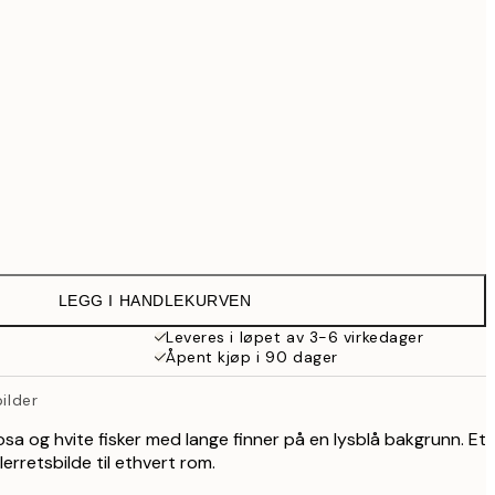
699,30 kr
999 kr
1 287,30 kr
1 839 kr
3 499,30 kr
4 999 kr
Ingen ramme
LEGG I HANDLEKURVEN
Leveres i løpet av 3-6 virkedager
Åpent kjøp i 90 dager
bilder
sa og hvite fisker med lange finner på en lysblå bakgrunn. Et
erretsbilde til ethvert rom.