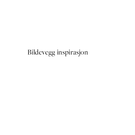
50%*
Painted Blossom No1 Plakat
Fra 114,50 kr
229 kr
Bildevegg inspirasjon