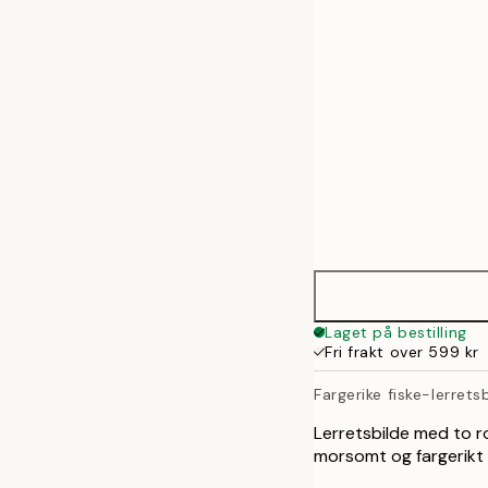
50x70 cm
70x100 cm
100x140 cm
Laget på bestilling
Fri frakt over 599 kr
Fargerike fiske-lerrets
Lerretsbilde med to ro
morsomt og fargerikt l