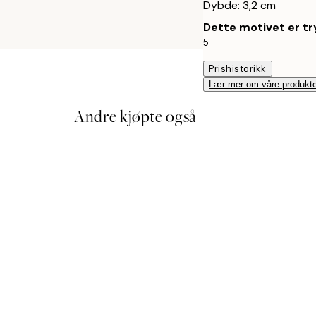
Dybde: 3,2 cm
Dette motivet er try
5
Prishistorikk
Lær mer om våre produkte
Andre kjøpte også