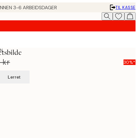
 INNEN 3-6 ARBEIDSDAGER
TIL KASSE
ON
tsbilde
 kr
30%*
Lerret