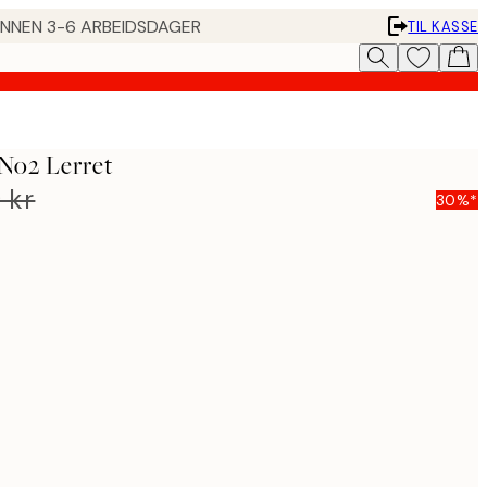
 INNEN 3-6 ARBEIDSDAGER
TIL KASSE
 No2 Lerret
 kr
30%*