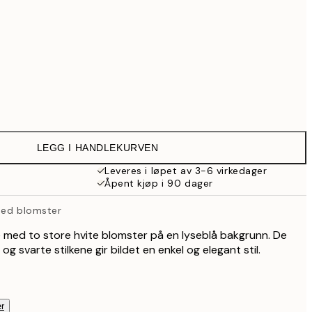
Ingen ramme
LEGG I HANDLEKURVEN
Leveres i løpet av 3-6 virkedager
Åpent kjøp i 90 dager
med blomster
de med to store hvite blomster på en lyseblå bakgrunn. De
 svarte stilkene gir bildet en enkel og elegant stil.
r