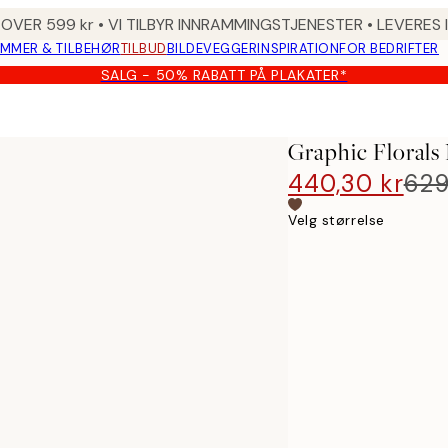
 OVER 599 kr • VI TILBYR INNRAMMINGSTJENESTER • LEVERES
MMER & TILBEHØR
TILBUD
BILDEVEGGER
INSPIRATION
FOR BEDRIFTER
SALG - 50% RABATT PÅ PLAKATER*
Graphic Florals
440,30 kr
629
Velg størrelse