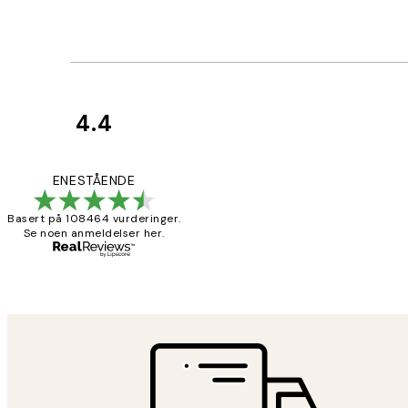
4.4
Kundevurderinger
Litt lang levering
ENESTÅENDE
Basert på 108464 vurderinger.
Se noen anmeldelser her.
27 apr
Berit H