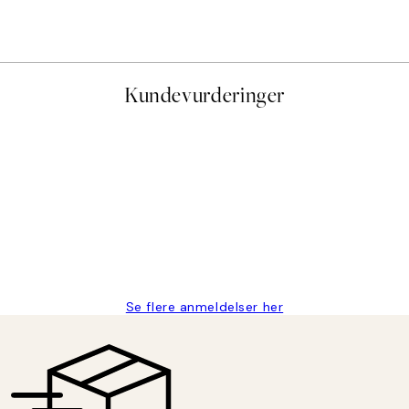
Fra 107,50 kr
215 kr
Kundevurderinger
stid, men alt fungerte perfekt og produktene er så verdt det!
Se flere anmeldelser her