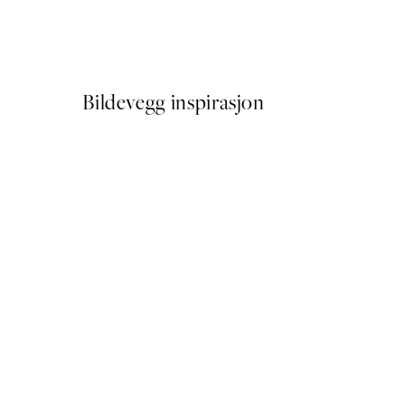
Soft Couple Plakat
Fra 72,50 kr
145 kr
Bildevegg inspirasjon