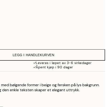
Ingen ramme
LEGG I HANDLEKURVEN
Leveres i løpet av 3-6 virkedager
Åpent kjøp i 90 dager
r
de med bølgende former i beige og fersken på lys bakgrunn.
 den enkle teksten skaper et elegant uttrykk.