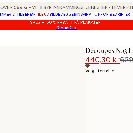
 OVER 599 kr • VI TILBYR INNRAMMINGSTJENESTER • LEVERES
MMER & TILBEHØR
TILBUD
BILDEVEGGER
INSPIRATION
FOR BEDRIFTER
SALG - 50% RABATT PÅ PLAKATER*
0 min
0 s
Gyldig
til
og
med:
Découpes No3 L
2026-
08-
440,30 kr
629
09
Velg størrelse