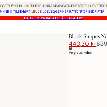
 OVER 599 kr • VI TILBYR INNRAMMINGSTJENESTER • LEVERES
MMER & TILBEHØR
TILBUD
BILDEVEGGER
INSPIRATION
FOR BEDRIFTER
SALG - 50% RABATT PÅ PLAKATER*
Block Shapes No
440,30 kr
629
Velg størrelse