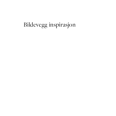
Fra 107,50 kr
215 kr
Bildevegg inspirasjon