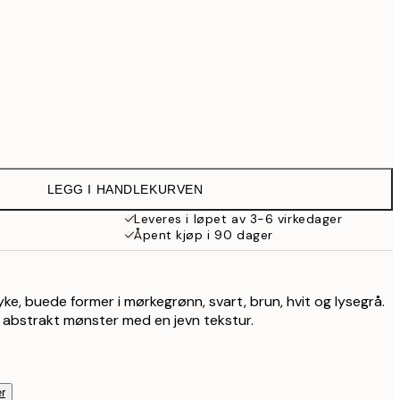
Ingen ramme
LEGG I HANDLEKURVEN
Leveres i løpet av 3-6 virkedager
Åpent kjøp i 90 dager
r
ke, buede former i mørkegrønn, svart, brun, hvit og lysegrå.
 abstrakt mønster med en jevn tekstur.
r