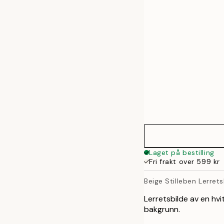
50x70 cm
70x100 cm
100x140 cm
Laget på bestilling
Fri frakt over 599 kr
Beige Stilleben Lerrets
Lerretsbilde av en hv
bakgrunn.