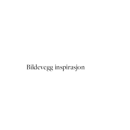
50%*
Painted Blossom No1 Plakat
Fra 114,50 kr
229 kr
Bildevegg inspirasjon