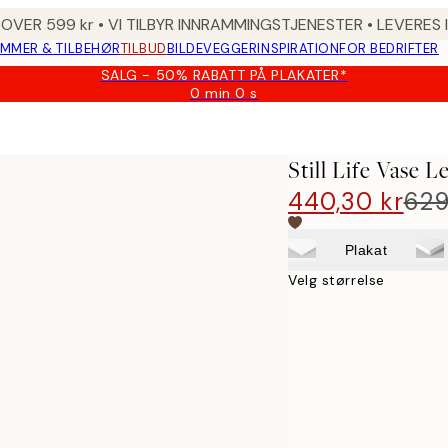
 OVER 599 kr • VI TILBYR INNRAMMINGSTJENESTER • LEVERES
MMER & TILBEHØR
TILBUD
BILDEVEGGER
INSPIRATION
FOR BEDRIFTER
SALG - 50% RABATT PÅ PLAKATER*
0 min
0 s
Gyldig
til
og
med:
Still Life Vase L
2026-
08-
440,30 kr
629
09
Plakat
Velg størrelse