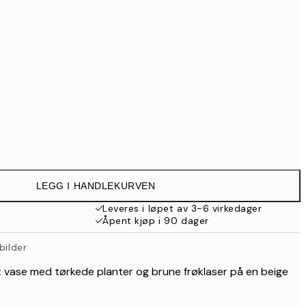
699,30 kr
999 kr
1 287,30 kr
1 839 kr
3 499,30 kr
4 999 kr
Ingen ramme
LEGG I HANDLEKURVEN
Leveres i løpet av 3-6 virkedager
Åpent kjøp i 90 dager
bilder
it vase med tørkede planter og brune frøklaser på en beige