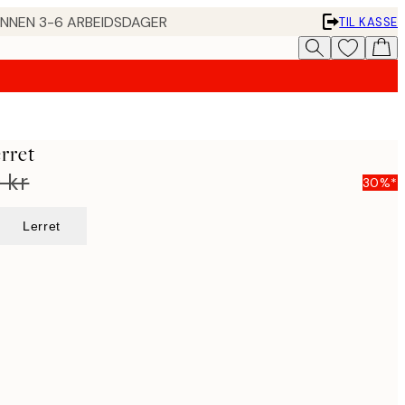
 INNEN 3-6 ARBEIDSDAGER
TIL KASSE
erret
 kr
30%*
Lerret