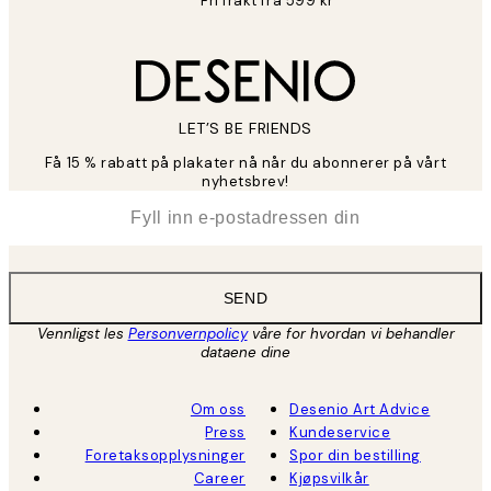
Fri frakt fra 599 kr
LET’S BE FRIENDS
Få 15 % rabatt på plakater nå når du abonnerer på vårt
nyhetsbrev!
*
E-post
SEND
Vennligst les
Personvernpolicy
våre for hvordan vi behandler
dataene dine
Om oss
Desenio Art Advice
Press
Kundeservice
Foretaksopplysninger
Spor din bestilling
Career
Kjøpsvilkår