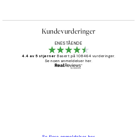
Fra 107,50 kr
215 kr
Kundevurderinger
ENESTÅENDE
4.4 av 5 stjerner
Basert på 108464 vurderinger.
Se noen anmeldelser her.
Verifisert kjøper
Kundevurderinger
Litt lang leveringstid, men alt fungerte
perfekt og produktene er så verdt det!
27 apr
Berit H
Se flere anmeldelser her