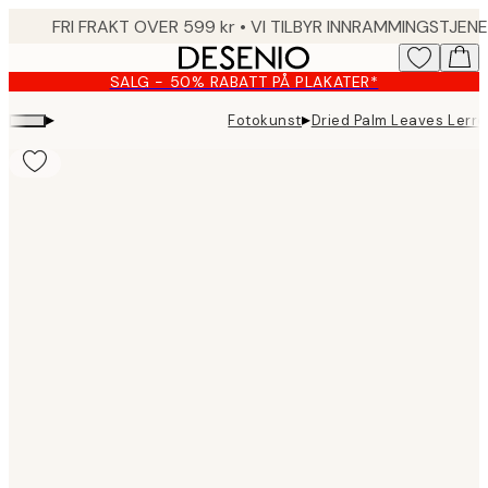
Skip
to
main
SALG - 50% RABATT PÅ PLAKATER*
content.
▸
▸
Fotokunst
Dried Palm Leaves Lerre
Product
images