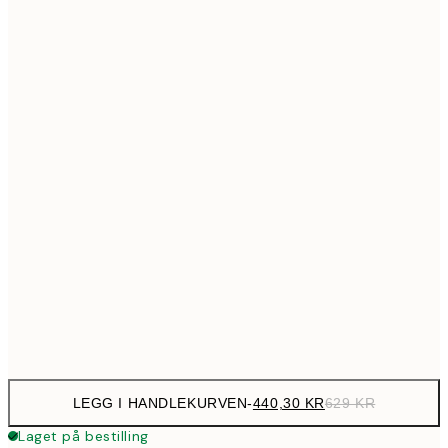
699,3
50x70 cm
99
Ingen ramme
LEGG I HANDLEKURVEN
-
440,30 KR
629 KR
Laget på bestilling