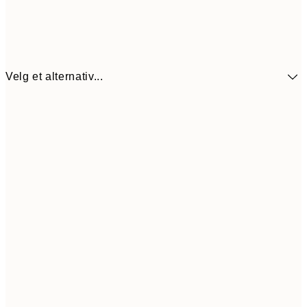
Velg et alternativ...
440,3
30x40 cm
62