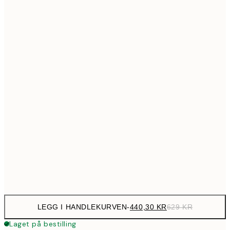
699,3
50x70 cm
99
Ingen ramme
LEGG I HANDLEKURVEN
-
440,30 KR
629 KR
Laget på bestilling