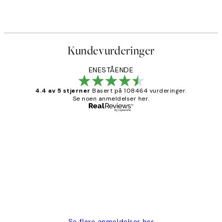
Fra 107,50 kr
215 kr
Kundevurderinger
ENESTÅENDE
4.4 av 5 stjerner
Basert på 108464 vurderinger.
Se noen anmeldelser her.
Verifisert kjøper
Kundevurderinger
Litt lang leveringstid, men alt fungerte
perfekt og produktene er så verdt det!
27 apr
Berit H
Se flere anmeldelser her