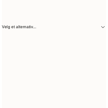
Velg et alternativ...
440,3
30x40 cm
62