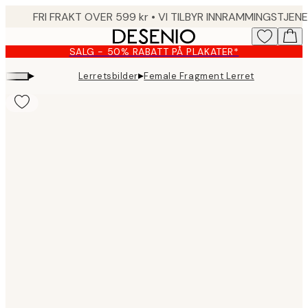
Skip
to
main
SALG - 50% RABATT PÅ PLAKATER*
content.
▸
▸
Lerretsbilder
Female Fragment Lerret
Product
images