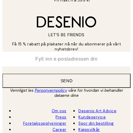
Fri frakt fra 599 kr
LET’S BE FRIENDS
Få 15 % rabatt på plakater nå når du abonnerer på vårt
nyhetsbrev!
*
E-post
SEND
Vennligst les
Personvernpolicy
våre for hvordan vi behandler
dataene dine
Om oss
Desenio Art Advice
Press
Kundeservice
Foretaksopplysninger
Spor din bestilling
Career
Kjøpsvilkår