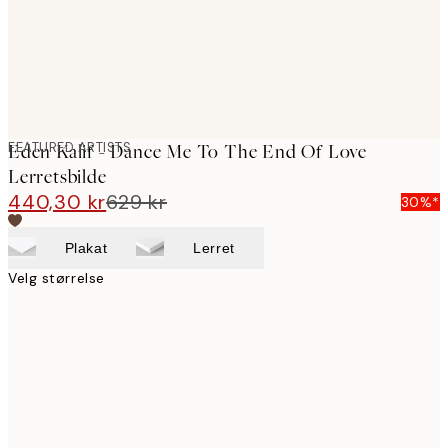
FEATURED ARTISTS
Eden Kalif - Dance Me To The End Of Love
Lerretsbilde
440,30 kr
629 kr
30%*
Plakat
Lerret
Velg størrelse