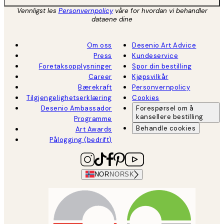
Vennligst les
Personvernpolicy
våre for hvordan vi behandler
dataene dine
Om oss
Desenio Art Advice
Press
Kundeservice
Foretaksopplysninger
Spor din bestilling
Career
Kjøpsvilkår
Bærekraft
Personvernpolicy
Tilgjengelighetserklæring
Cookies
Desenio Ambassador
Forespørsel om å
kansellere bestilling
Programme
Behandle cookies
Art Awards
Pålogging (bedrift)
NOR
NORSK