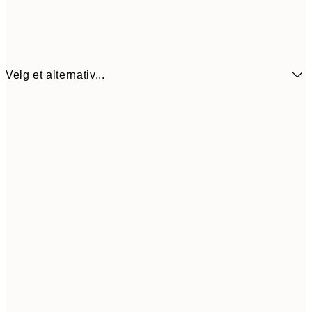
Velg et alternativ...
440,3
30x40 cm
62