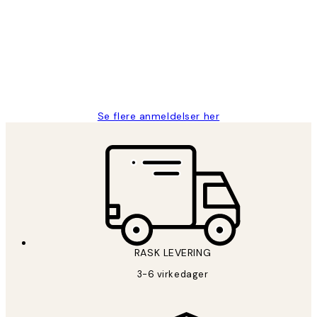
Litt lang leveringstid, men alt fungerte
perfekt og produktene er så verdt det!
27 apr
Berit H
Se flere anmeldelser her
RASK LEVERING
3-6 virkedager