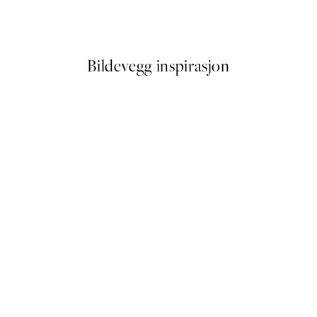
Fra 387 kr
645 kr
Bildevegg inspirasjon