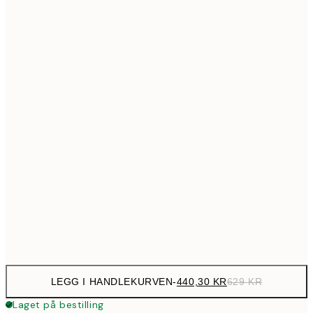
699,3
50x70 cm
99
Ingen ramme
LEGG I HANDLEKURVEN
-
440,30 KR
629 KR
Laget på bestilling