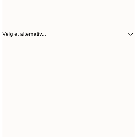
Velg et alternativ...
440,3
30x40 cm
62