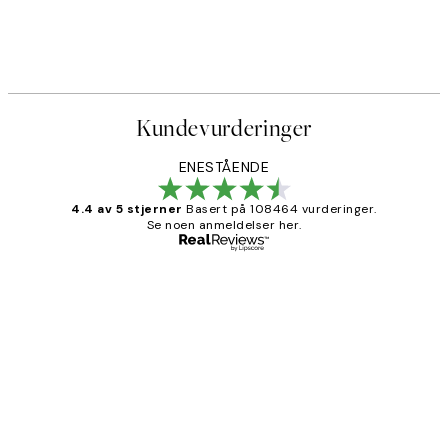
Kundevurderinger
ENESTÅENDE
4.4 av 5 stjerner
Basert på 108464 vurderinger.
Se noen anmeldelser her.
Verifisert kjøper
Kundevurderinger
Litt lang leveringstid, men alt fungerte
perfekt og produktene er så verdt det!
27 apr
Berit H