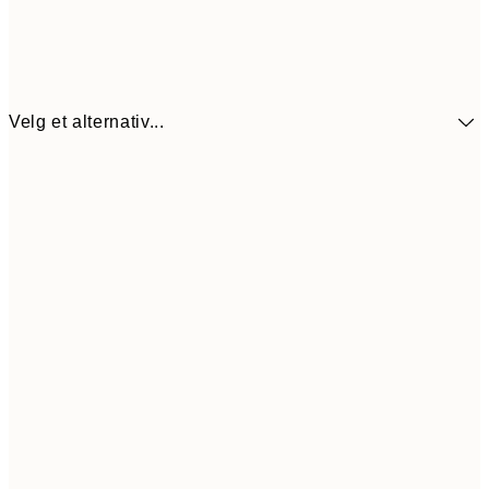
Velg et alternativ...
440,3
30x40 cm
62