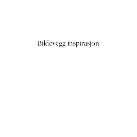
-40%
 No1 Plakat
Figures on the Horizon Plaka
Fra 387 kr
645 kr
Bildevegg inspirasjon