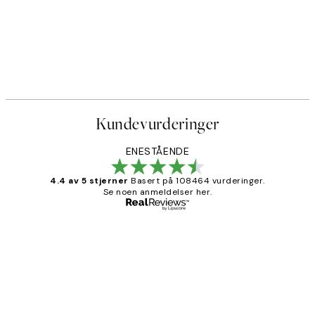
Kundevurderinger
ENESTÅENDE
4.4 av 5 stjerner
Basert på 108464 vurderinger.
Se noen anmeldelser her.
Verifisert kjøper
Kundevurderinger
Litt lang leveringstid, men alt fungerte
perfekt og produktene er så verdt det!