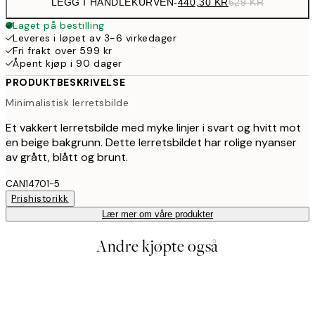
LEGG I HANDLEKURVEN
-
440,30 KR
629 KR
Laget på bestilling
Leveres i løpet av 3-6 virkedager
Fri frakt over 599 kr
Åpent kjøp i 90 dager
PRODUKTBESKRIVELSE
Minimalistisk lerretsbilde
Et vakkert lerretsbilde med myke linjer i svart og hvitt mot
en beige bakgrunn. Dette lerretsbildet har rolige nyanser
av grått, blått og brunt.
CAN14701-5
Prishistorikk
Lær mer om våre produkter
Andre kjøpte også