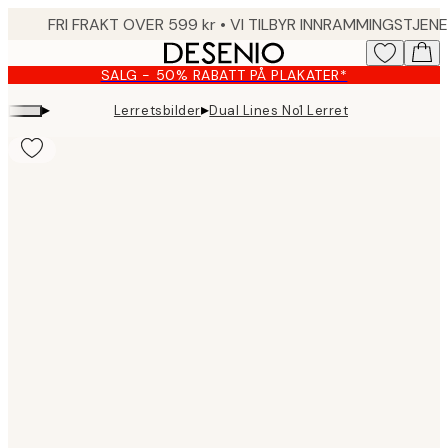
Skip
to
main
SALG - 50% RABATT PÅ PLAKATER*
content.
▸
▸
Lerretsbilder
Dual Lines No1 Lerret
Product
images