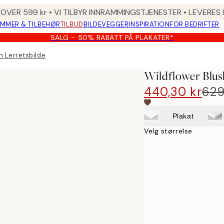
 OVER 599 kr • VI TILBYR INNRAMMINGSTJENESTER • LEVERES
MMER & TILBEHØR
TILBUD
BILDEVEGGER
INSPIRATION
FOR BEDRIFTER
SALG - 50% RABATT PÅ PLAKATER*
h Lerretsbilde
Wildflower Blus
440,30 kr
629
Plakat
Velg størrelse