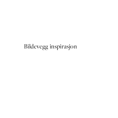
50%*
Green Botanical on Linen P
Fra 64,50 kr
129 kr
Bildevegg inspirasjon