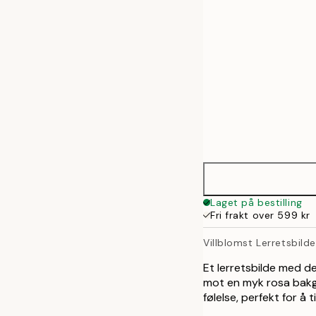
70x100 cm
100x140 cm
Laget på bestilling
Fri frakt over 599 kr
Villblomst Lerretsbilde
Et lerretsbilde med de
mot en myk rosa bakgr
følelse, perfekt for å