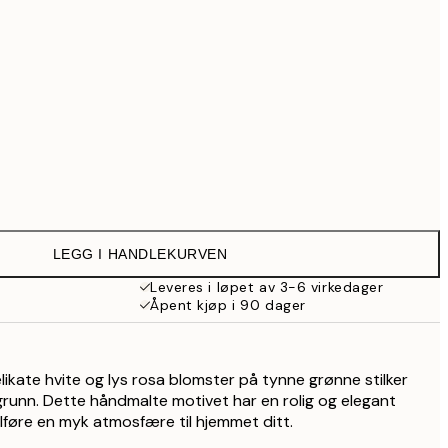
999 kr
1 287,30 kr
1 839 kr
3 499,30 kr
4 999 kr
Ingen ramme
LEGG I HANDLEKURVEN
Leveres i løpet av 3-6 virkedager
Åpent kjøp i 90 dager
likate hvite og lys rosa blomster på tynne grønne stilker
unn. Dette håndmalte motivet har en rolig og elegant
 tilføre en myk atmosfære til hjemmet ditt.