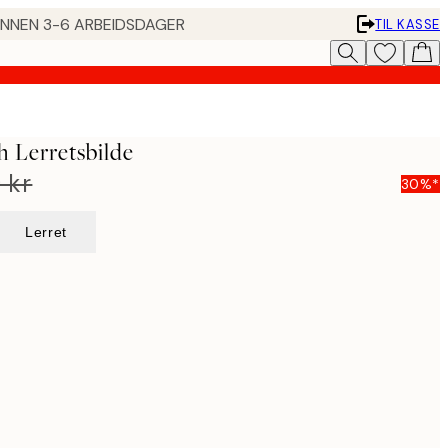
 INNEN 3-6 ARBEIDSDAGER
TIL KASSE
h Lerretsbilde
 kr
30%*
Lerret