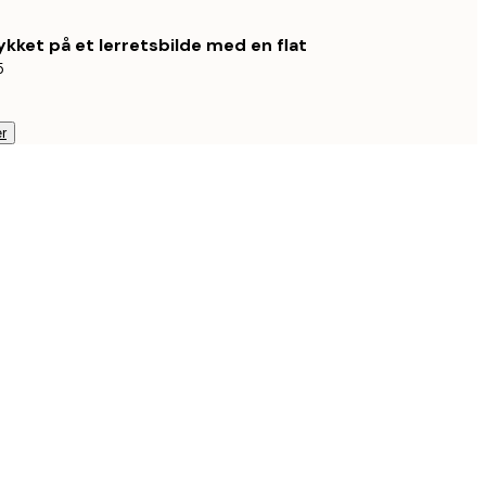
ykket på et lerretsbilde med en flat
5
r