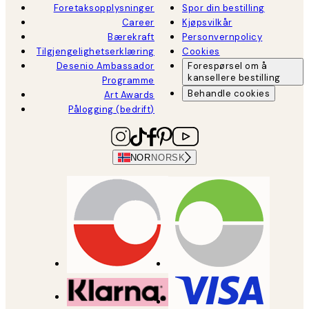
Foretaksopplysninger
Spor din bestilling
Career
Kjøpsvilkår
Bærekraft
Personvernpolicy
Tilgjengelighetserklæring
Cookies
Desenio Ambassador
Forespørsel om å
kansellere bestilling
Programme
Behandle cookies
Art Awards
Pålogging (bedrift)
NOR
NORSK