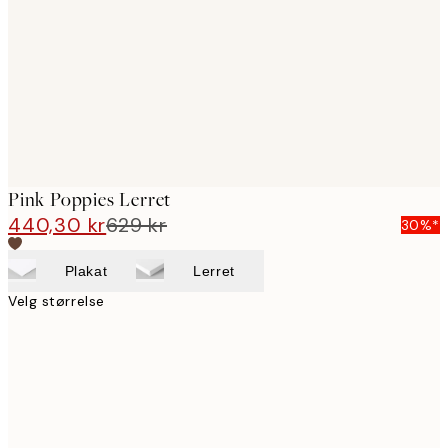
images
Pink Poppies Lerret
440,30 kr
629 kr
30%*
Plakat
Lerret
Velg størrelse