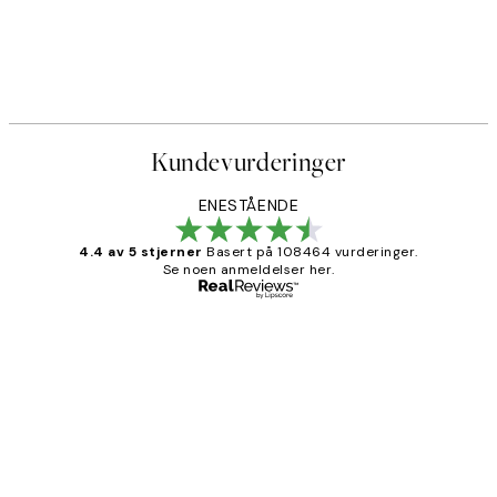
Kundevurderinger
ENESTÅENDE
4.4 av 5 stjerner
Basert på 108464 vurderinger.
Se noen anmeldelser her.
Verifisert kjøper
Kundevurderinger
Litt lang leveringstid, men alt fungerte
perfekt og produktene er så verdt det!
27 apr
Berit H