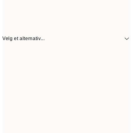
Velg et alternativ...
440,3
30x40 cm
62