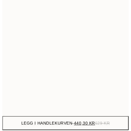
699,3
50x70 cm
99
Ingen ramme
LEGG I HANDLEKURVEN
-
440,30 KR
629 KR