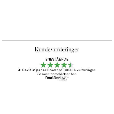
Kundevurderinger
ENESTÅENDE
4.4 av 5 stjerner
Basert på 108464 vurderinger.
Se noen anmeldelser her.
Verifisert kjøper
Kundevurderinger
Litt lang leveringstid, men alt fungerte
perfekt og produktene er så verdt det!