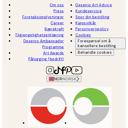
Om oss
Desenio Art Advice
Press
Kundeservice
Foretaksopplysninger
Spor din bestilling
Career
Kjøpsvilkår
Bærekraft
Personvernpolicy
Tilgjengelighetserklæring
Cookies
Desenio Ambassador
Forespørsel om å
kansellere bestilling
Programme
Behandle cookies
Art Awards
Pålogging (bedrift)
NOR
NORSK