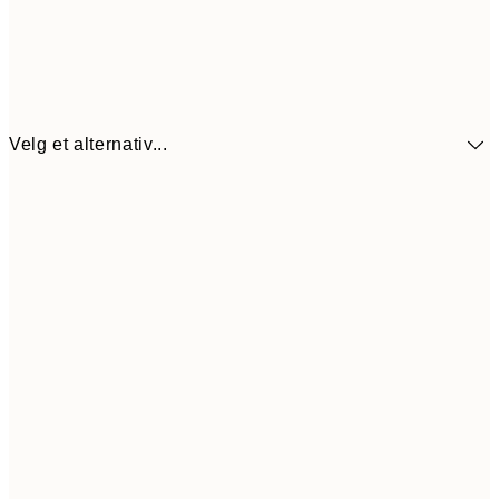
Velg et alternativ...
440,3
30x40 cm
62