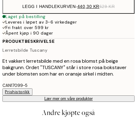
LEGG I HANDLEKURVEN
-
440,30 KR
629 KR
Laget på bestilling
Leveres i løpet av 3-6 virkedager
Fri frakt over 599 kr
Åpent kjøp i 90 dager
PRODUKTBESKRIVELSE
Lerretsbilde Tuscany
Et vakkert lerretsbilde med en rosa blomst på beige
bakgrunn. Ordet "TUSCANY" står i store rosa bokstaver
under blomsten som har en oransje sirkel i midten.
CAN17099-5
Prishistorikk
Lær mer om våre produkter
Andre kjøpte også