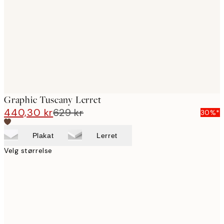
images
Graphic Tuscany Lerret
440,30 kr
629 kr
30%*
Plakat
Lerret
Velg størrelse