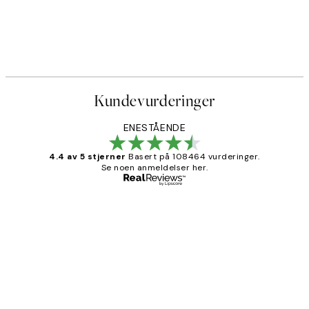
Kundevurderinger
ENESTÅENDE
4.4 av 5 stjerner
Basert på 108464 vurderinger.
Se noen anmeldelser her.
Verifisert kjøper
Kundevurderinger
Litt lang leveringstid, men alt fungerte
perfekt og produktene er så verdt det!
27 apr
Berit H