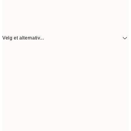
Velg et alternativ...
440,3
30x40 cm
62