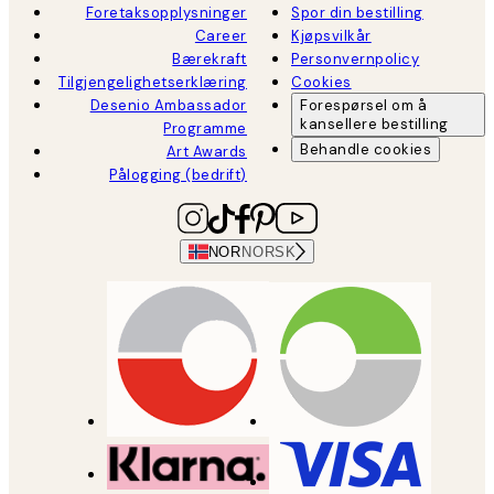
Foretaksopplysninger
Spor din bestilling
Career
Kjøpsvilkår
Bærekraft
Personvernpolicy
Tilgjengelighetserklæring
Cookies
Desenio Ambassador
Forespørsel om å
kansellere bestilling
Programme
Behandle cookies
Art Awards
Pålogging (bedrift)
NOR
NORSK