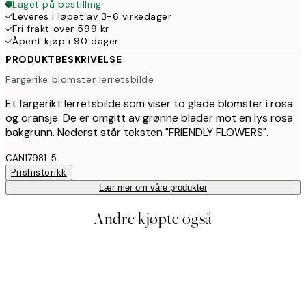
Laget på bestilling
Leveres i løpet av 3-6 virkedager
Fri frakt over 599 kr
Åpent kjøp i 90 dager
PRODUKTBESKRIVELSE
Fargerike blomster lerretsbilde
Et fargerikt lerretsbilde som viser to glade blomster i rosa
og oransje. De er omgitt av grønne blader mot en lys rosa
bakgrunn. Nederst står teksten "FRIENDLY FLOWERS".
CAN17981-5
Prishistorikk
Lær mer om våre produkter
Andre kjøpte også