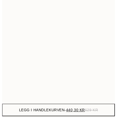
699,3
50x70 cm
99
Ingen ramme
LEGG I HANDLEKURVEN
-
440,30 KR
629 KR