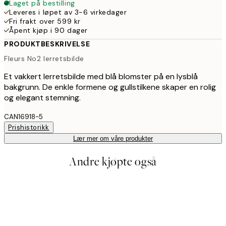
Laget på bestilling
Leveres i løpet av 3-6 virkedager
Fri frakt over 599 kr
Åpent kjøp i 90 dager
PRODUKTBESKRIVELSE
Fleurs No2 lerretsbilde
Et vakkert lerretsbilde med blå blomster på en lysblå
bakgrunn. De enkle formene og gullstilkene skaper en rolig
og elegant stemning.
CAN16918-5
Prishistorikk
Lær mer om våre produkter
Andre kjøpte også