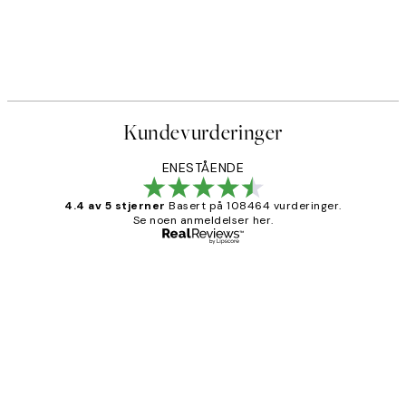
Kundevurderinger
ENESTÅENDE
4.4 av 5 stjerner
Basert på 108464 vurderinger.
Se noen anmeldelser her.
Verifisert kjøper
Kundevurderinger
Litt lang leveringstid, men alt fungerte
perfekt og produktene er så verdt det!
27 apr
Berit H