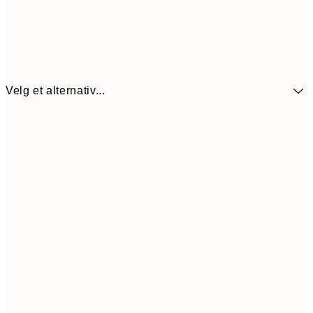
Velg et alternativ...
440,3
30x40 cm
62