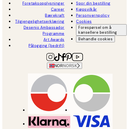
Foretaksopplysninger
Spor din bestilling
Career
Kjøpsvilkår
Bærekraft
Personvernpolicy
Tilgjengelighetserklæring
Cookies
Desenio Ambassador
Forespørsel om å
kansellere bestilling
Programme
Behandle cookies
Art Awards
Pålogging (bedrift)
NOR
NORSK