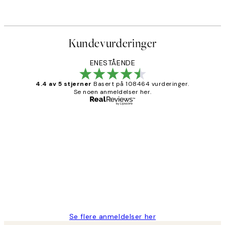
Kundevurderinger
ENESTÅENDE
4.4 av 5 stjerner
Basert på 108464 vurderinger.
Se noen anmeldelser her.
Verifisert kjøper
Kundevurderinger
Litt lang leveringstid, men alt fungerte
perfekt og produktene er så verdt det!
27 apr
Berit H
Se flere anmeldelser her