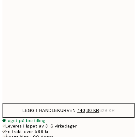
Ingen ramme
LEGG I HANDLEKURVEN
-
440,30 KR
629 KR
Laget på bestilling
Leveres i løpet av 3-6 virkedager
Fri frakt over 599 kr
Åpent kjøp i 90 dager