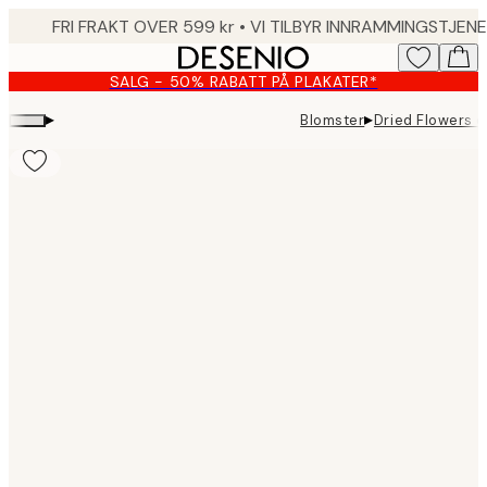
Skip
to
main
SALG - 50% RABATT PÅ PLAKATER*
content.
▸
▸
Blomster
Dried Flowers o
Product
images