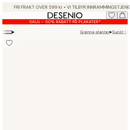
Skip
to
main
SALG - 50% RABATT PÅ PLAKATER*
content.
▸
▸
Grønne planter
Sunlit Ol
Product
images