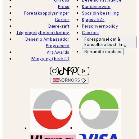
Om oss
Desenio Art Advice
Press
Kundeservice
Foretaksopplysninger
Spor din bestilling
Career
Kjøpsvilkår
Bærekraft
Personvernpolicy
Tilgjengelighetserklæring
Cookies
Desenio Ambassador
Forespørsel om å
kansellere bestilling
Programme
Behandle cookies
Art Awards
Pålogging (bedrift)
NOR
NORSK