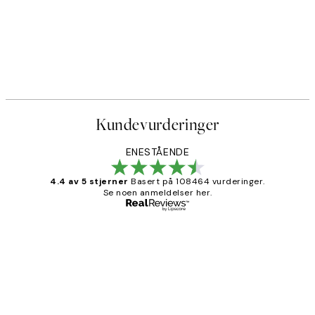
Kundevurderinger
ENESTÅENDE
4.4 av 5 stjerner
Basert på 108464 vurderinger.
Se noen anmeldelser her.
Verifisert kjøper
Kundevurderinger
Litt lang leveringstid, men alt fungerte
perfekt og produktene er så verdt det!