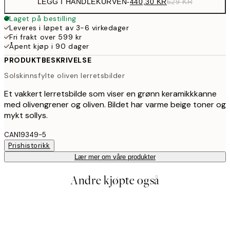
LEGG I HANDLEKURVEN
-
440,30 KR
629 KR
Laget på bestilling
Leveres i løpet av 3-6 virkedager
Fri frakt over 599 kr
Åpent kjøp i 90 dager
PRODUKTBESKRIVELSE
Solskinnsfylte oliven lerretsbilder
Et vakkert lerretsbilde som viser en grønn keramikkkanne
med olivengrener og oliven. Bildet har varme beige toner og
mykt sollys.
CAN19349-5
Prishistorikk
Lær mer om våre produkter
Andre kjøpte også