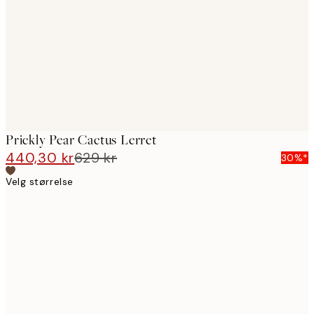
images
Prickly Pear Cactus Lerret
440,30 kr
629 kr
30%*
Velg størrelse