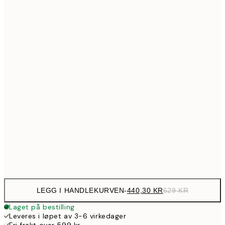
99
Ingen ramme
LEGG I HANDLEKURVEN
-
440,30 KR
629 KR
Laget på bestilling
Leveres i løpet av 3-6 virkedager
Fri frakt over 599 kr