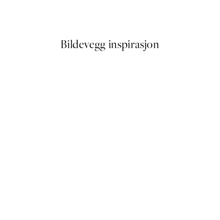
Fra 114,50 kr
229 kr
Bildevegg inspirasjon