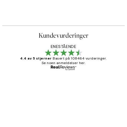
Kundevurderinger
ENESTÅENDE
4.4 av 5 stjerner
Basert på 108464 vurderinger.
Se noen anmeldelser her.
Verifisert kjøper
Kundevurderinger
Litt lang leveringstid, men alt fungerte
perfekt og produktene er så verdt det!
27 apr
Berit H