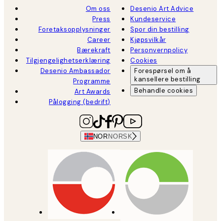
Om oss
Desenio Art Advice
Press
Kundeservice
Foretaksopplysninger
Spor din bestilling
Career
Kjøpsvilkår
Bærekraft
Personvernpolicy
Tilgjengelighetserklæring
Cookies
Desenio Ambassador
Forespørsel om å
kansellere bestilling
Programme
Behandle cookies
Art Awards
Pålogging (bedrift)
NOR
NORSK