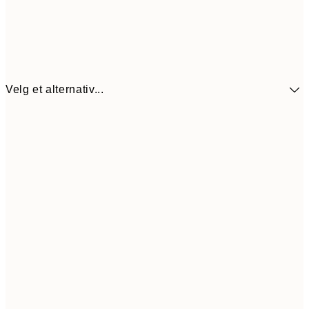
Velg et alternativ...
440,3
30x40 cm
62