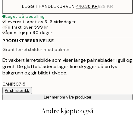
LEGG I HANDLEKURVEN
-
440,30 KR
629 KR
Laget på bestilling
Leveres i løpet av 3-6 virkedager
Fri frakt over 599 kr
Åpent kjøp i 90 dager
PRODUKTBESKRIVELSE
Grønt lerretsbilder med palmer
Et vakkert lerretsbilde som viser lange palmeblader i gull og
grønt. De glatte bladene lager fine skygger på en lys
bakgrunn og gir bildet dybde.
CAN11507-5
Prishistorikk
Lær mer om våre produkter
Andre kjøpte også