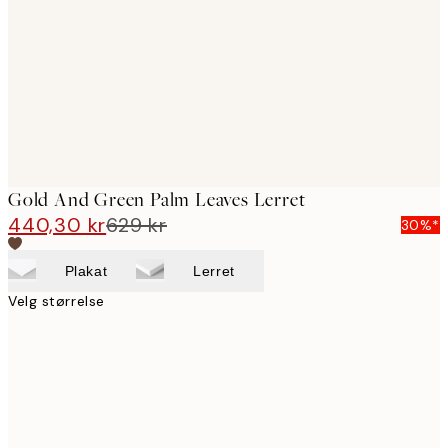
images
Gold And Green Palm Leaves Lerret
440,30 kr
629 kr
30%*
Plakat
Lerret
Velg størrelse