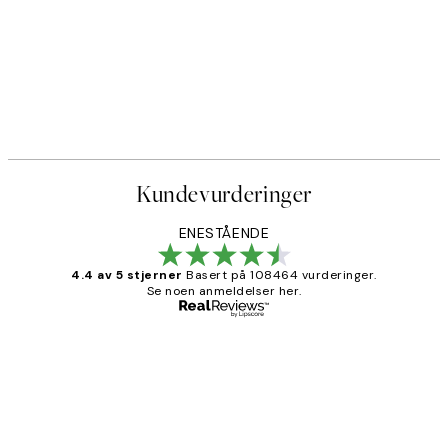
Kundevurderinger
ENESTÅENDE
4.4 av 5 stjerner
Basert på 108464 vurderinger.
Se noen anmeldelser her.
Verifisert kjøper
Kundevurderinger
Litt lang leveringstid, men alt fungerte
perfekt og produktene er så verdt det!