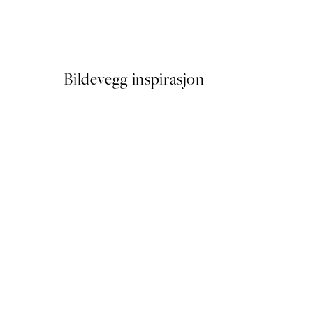
Painted Blossom No1 Plakat
Fra 114,50 kr
229 kr
Bildevegg inspirasjon