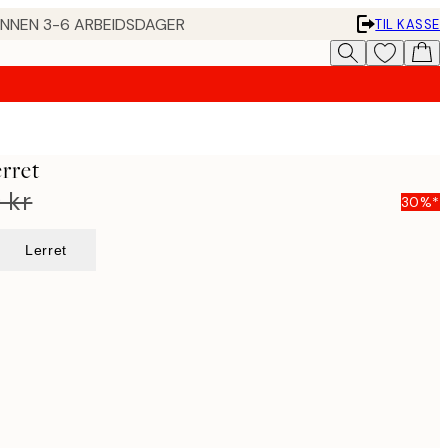
 INNEN 3-6 ARBEIDSDAGER
TIL KASSE
erret
 kr
30%*
Lerret