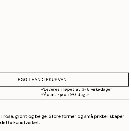
699,30 kr
999 kr
Ingen ramme
LEGG I HANDLEKURVEN
Leveres i løpet av 3-6 virkedager
Åpent kjøp i 90 dager
e i rosa, grønt og beige. Store former og små prikker skaper
dette kunstverket.