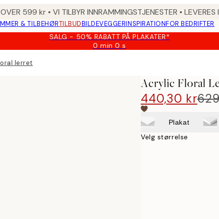
 OVER 599 kr • VI TILBYR INNRAMMINGSTJENESTER • LEVERES
MMER & TILBEHØR
TILBUD
BILDEVEGGER
INSPIRATION
FOR BEDRIFTER
SALG - 50% RABATT PÅ PLAKATER*
0 min
0 s
Gyldig
til
oral lerret
og
med:
Acrylic Floral L
2026-
08-
440,30 kr
629
09
Plakat
Velg størrelse