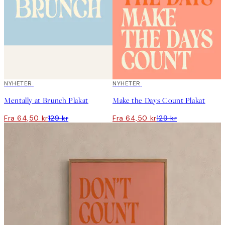
50%*
NYHETER
50%*
NYHETER
Mentally at Brunch Plakat
Make the Days Count Plakat
Fra 64,50 kr
129 kr
Fra 64,50 kr
129 kr