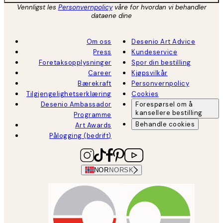
Vennligst les
Personvernpolicy
våre for hvordan vi behandler
dataene dine
Om oss
Desenio Art Advice
Press
Kundeservice
Foretaksopplysninger
Spor din bestilling
Career
Kjøpsvilkår
Bærekraft
Personvernpolicy
Tilgjengelighetserklæring
Cookies
Desenio Ambassador
Forespørsel om å
kansellere bestilling
Programme
Behandle cookies
Art Awards
Pålogging (bedrift)
NOR
NORSK