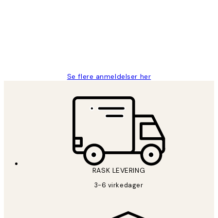
Litt lang leveringstid, men alt fungerte
perfekt og produktene er så verdt det!
27 apr
Berit H
Se flere anmeldelser her
RASK LEVERING
3-6 virkedager