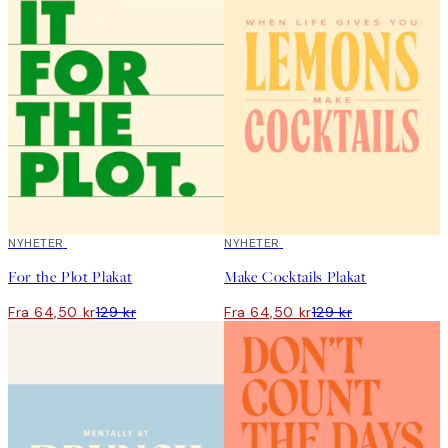
50%*
NYHETER
50%*
NYHETER
For the Plot Plakat
Make Cocktails Plakat
Fra 64,50 kr
129 kr
Fra 64,50 kr
129 kr