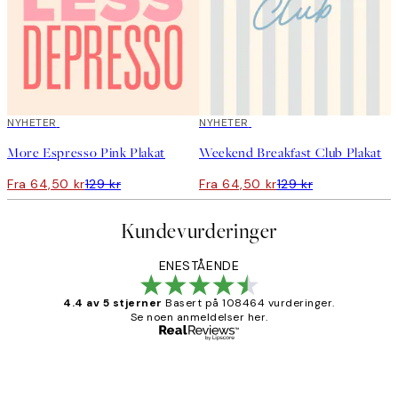
50%*
NYHETER
50%*
NYHETER
More Espresso Pink Plakat
Weekend Breakfast Club Plakat
Fra 64,50 kr
129 kr
Fra 64,50 kr
129 kr
Kundevurderinger
ENESTÅENDE
4.4 av 5 stjerner
Basert på 108464 vurderinger.
Se noen anmeldelser her.
Verifisert kjøper
Kundevurderinger