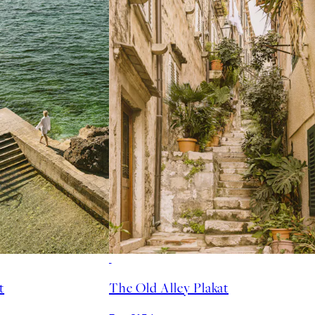
t
The Old Alley Plakat