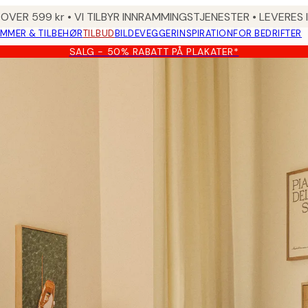
 OVER 599 kr • VI TILBYR INNRAMMINGSTJENESTER • LEVERES
MMER & TILBEHØR
TILBUD
BILDEVEGGER
INSPIRATION
FOR BEDRIFTER
SALG - 50% RABATT PÅ PLAKATER*