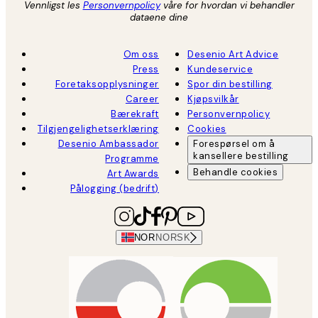
Vennligst les
Personvernpolicy
våre for hvordan vi behandler
dataene dine
Om oss
Desenio Art Advice
Press
Kundeservice
Foretaksopplysninger
Spor din bestilling
Career
Kjøpsvilkår
Bærekraft
Personvernpolicy
Tilgjengelighetserklæring
Cookies
Desenio Ambassador
Forespørsel om å
kansellere bestilling
Programme
Behandle cookies
Art Awards
Pålogging (bedrift)
NOR
NORSK