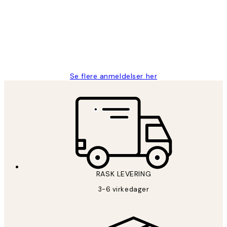
Litt lang leveringstid, men alt fungerte
perfekt og produktene er så verdt det!
27 apr
Berit H
Se flere anmeldelser her
RASK LEVERING
3-6 virkedager