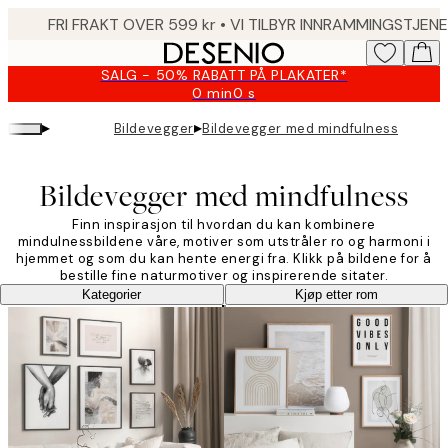
Skip
to
main
SALG - 50% RABATT PÅ PLAKATER*
content.
0 min
0 s
Gyldig
til
▸
▸
Bildevegger
Bildevegger med mindfulness
og
med:
2026-
Bildevegger med mindfulness
08-
10
Finn inspirasjon til hvordan du kan kombinere
mindulnessbildene våre, motiver som utstråler ro og harmoni i
hjemmet og som du kan hente energi fra. Klikk på bildene for å
bestille fine naturmotiver og inspirerende sitater.
Kategorier
Kjøp etter rom