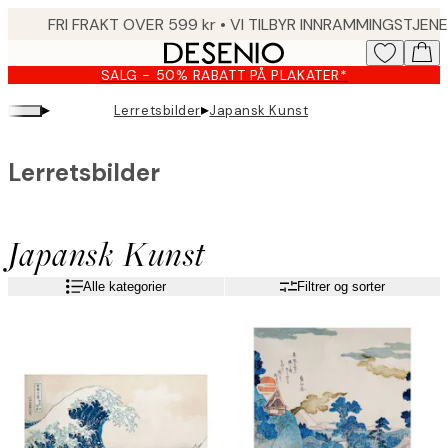
Skip
to
main
SALG - 50% RABATT PÅ PLAKATER*
content.
▸
▸
Lerretsbilder
Japansk Kunst
Lerretsbilder
Japansk Kunst
Alle kategorier
Filtrer og sorter