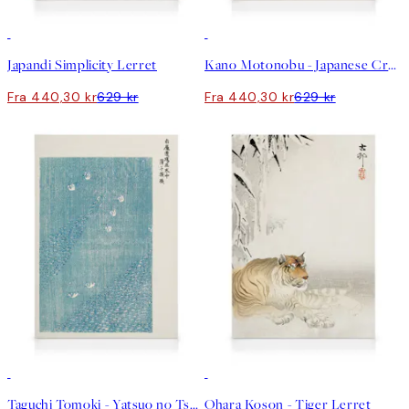
30%*
30%*
Japandi Simplicity Lerret
Kano Motonobu - Japanese Crane Lerret
Fra 440,30 kr
629 kr
Fra 440,30 kr
629 kr
30%*
30%*
Taguchi Tomoki - Yatsuo no Tsubaki Lerret
Ohara Koson - Tiger Lerret