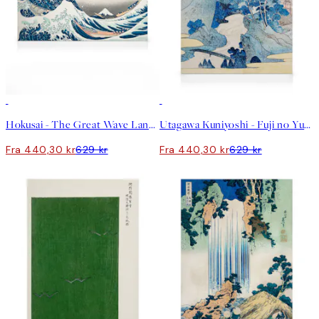
30%*
30%*
Hokusai - The Great Wave Landscape Lerret
Utagawa Kuniyoshi - Fuji no Yukei Lerret
Fra 440,30 kr
629 kr
Fra 440,30 kr
629 kr