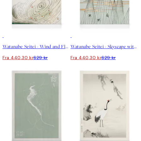
30%*
30%*
Watanabe Seitei - Wind and Flower Lerret
Watanabe Seitei - Skyscape with Birds Flying Lerret
Fra 440,30 kr
629 kr
Fra 440,30 kr
629 kr