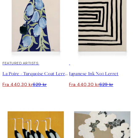
30%*
FEATURED ARTISTS
30%*
La Poire - Turquoise Coat Lerret
Japanese Ink No1 Lerret
Fra 440,30 kr
629 kr
Fra 440,30 kr
629 kr