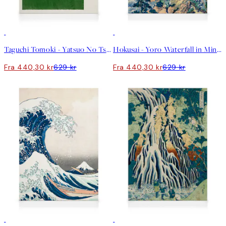
30%*
30%*
Taguchi Tomoki - Yatsuo No Tsubaki Green Lerret
Hokusai - Yoro Waterfall in Mino Province Lerret
Fra 440,30 kr
629 kr
Fra 440,30 kr
629 kr
30%*
30%*