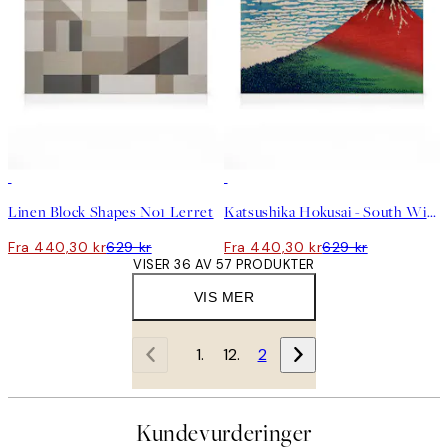
30%*
30%*
Linen Block Shapes No1 Lerret
Katsushika Hokusai - South Wind, Clear Sky Lerretsbilde
Fra 440,30 kr
629 kr
Fra 440,30 kr
629 kr
VISER 36 AV 57 PRODUKTER
VIS MER
1
2
Kundevurderinger