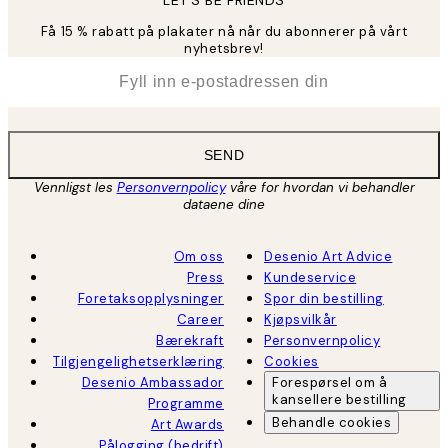
Få 15 % rabatt på plakater nå når du abonnerer på vårt
nyhetsbrev!
*
E-post
SEND
Vennligst les
Personvernpolicy
våre for hvordan vi behandler
dataene dine
Om oss
Desenio Art Advice
Press
Kundeservice
Foretaksopplysninger
Spor din bestilling
Career
Kjøpsvilkår
Bærekraft
Personvernpolicy
Tilgjengelighetserklæring
Cookies
Desenio Ambassador
Forespørsel om å
kansellere bestilling
Programme
Behandle cookies
Art Awards
Pålogging (bedrift)