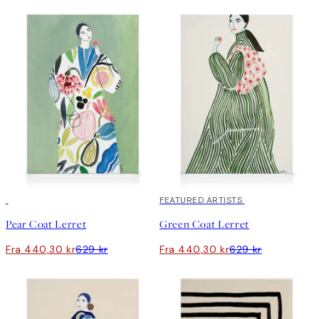
30%*
30%*
FEATURED ARTISTS
Pear Coat Lerret
Green Coat Lerret
Fra 440,30 kr
629 kr
Fra 440,30 kr
629 kr