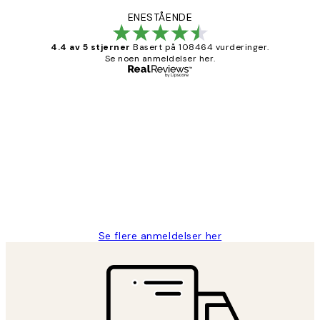
ENESTÅENDE
4.4 av 5 stjerner
Basert på 108464 vurderinger.
Se noen anmeldelser her.
Verifisert kjøper
Kundevurderinger
Litt lang leveringstid, men alt fungerte
perfekt og produktene er så verdt det!
27 apr
Berit H
Se flere anmeldelser her