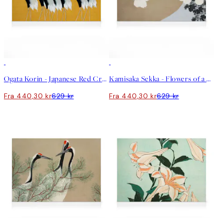
30%*
30%*
Ogata Korin - Japanese Red Crown Cranes Lerret
Kamisaka Sekka - Flowers of a Hundred Worlds Lerret
Fra 440,30 kr
629 kr
Fra 440,30 kr
629 kr