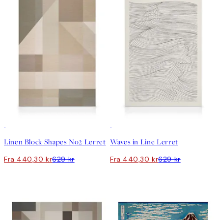
30%*
30%*
Linen Block Shapes No2 Lerret
Waves in Line Lerret
Fra 440,30 kr
629 kr
Fra 440,30 kr
629 kr