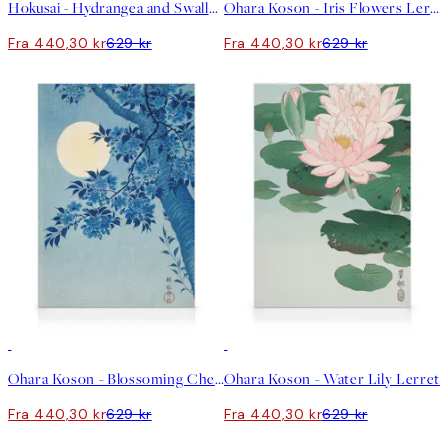
Hokusai - Hydrangea and Swallow Lerret
Ohara Koson - Iris Flowers Lerret
Fra 440,30 kr
629 kr
Fra 440,30 kr
629 kr
30%*
30%*
Ohara Koson - Blossoming Cherry on a Moonlit Night Lerret
Ohara Koson - Water Lily Lerret
Fra 440,30 kr
629 kr
Fra 440,30 kr
629 kr