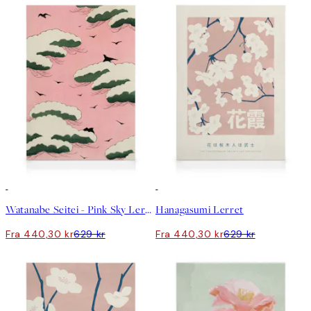
30%*
30%*
Watanabe Seitei - Pink Sky Lerret
Hanagasumi Lerret
Fra 440,30 kr
629 kr
Fra 440,30 kr
629 kr