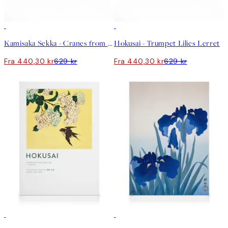
30%*
30%*
Kamisaka Sekka - Cranes from Momoyogusa Lerret
Hokusai - Trumpet Lilies Lerret
Fra 440,30 kr
629 kr
Fra 440,30 kr
629 kr
30%*
30%*