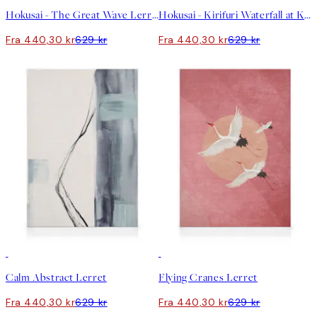
Hokusai - The Great Wave Lerret
Hokusai - Kirifuri Waterfall at Kurokami Mountain Lerret
Fra 440,30 kr
629 kr
Fra 440,30 kr
629 kr
30%*
30%*
Calm Abstract Lerret
Flying Cranes Lerret
Fra 440,30 kr
629 kr
Fra 440,30 kr
629 kr