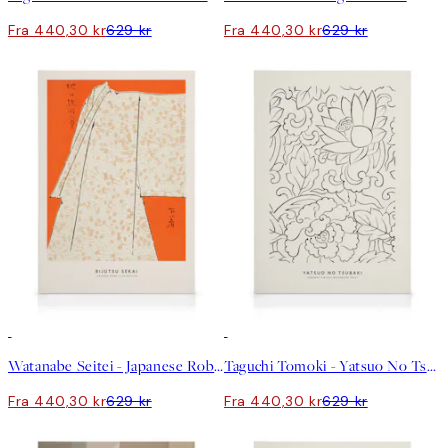
Fra 440,30 kr
629 kr
Fra 440,30 kr
629 kr
30%*
30%*
Watanabe Seitei - Japanese Robe Illustration Lerret
Taguchi Tomoki - Yatsuo No Tsubaki No1 Lerret
Fra 440,30 kr
629 kr
Fra 440,30 kr
629 kr