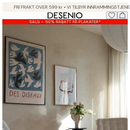
Skip
to
main
SALG - 50% RABATT PÅ PLAKATER*
content.