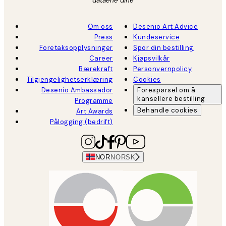
dataene dine
Om oss
Desenio Art Advice
Press
Kundeservice
Foretaksopplysninger
Spor din bestilling
Career
Kjøpsvilkår
Bærekraft
Personvernpolicy
Tilgjengelighetserklæring
Cookies
Desenio Ambassador
Forespørsel om å
kansellere bestilling
Programme
Behandle cookies
Art Awards
Pålogging (bedrift)
NOR
NORSK