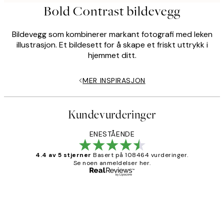
Bold Contrast bildevegg
Bildevegg som kombinerer markant fotografi med leken
illustrasjon. Et bildesett for å skape et friskt uttrykk i
hjemmet ditt.
MER INSPIRASJON
Kundevurderinger
ENESTÅENDE
4.4 av 5 stjerner
Basert på 108464 vurderinger.
Se noen anmeldelser her.
Verifisert kjøper
Kundevurderinger
Litt lang leveringstid, men alt fungerte