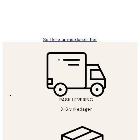
perfekt og produktene er så verdt det!
27 apr
Berit H
Se flere anmeldelser her
RASK LEVERING
3-6 virkedager