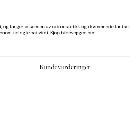
id, og fanger essensen av retroestetikk og drømmende fantasi
ennom tid og kreativitet. Kjøp bildeveggen her!
Kundevurderinger
stid, men alt fungerte perfekt og produktene er så verdt det!