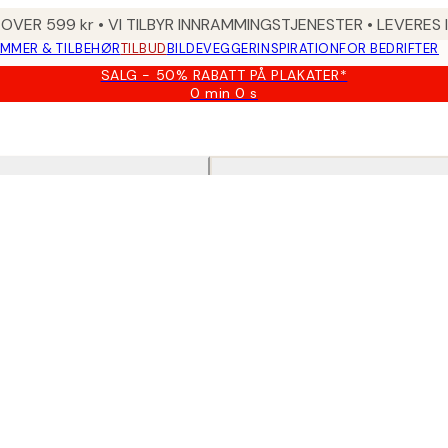
 OVER 599 kr • VI TILBYR INNRAMMINGSTJENESTER • LEVERES
MMER & TILBEHØR
TILBUD
BILDEVEGGER
INSPIRATION
FOR BEDRIFTER
SALG - 50% RABATT PÅ PLAKATER*
0 min
0 s
Gyldig
til
og
med:
2026-
08-
09