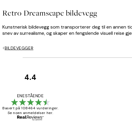
Retro Dreamscape bildevegg
Kunstnerisk bildevegg som transporterer deg til en annen t
snev av surrealisme, og skaper en fengslende visuell reise gj
BILDEVEGGER
4.4
Kundevurderinger
Litt lang levering
ENESTÅENDE
Basert på 108464 vurderinger.
Se noen anmeldelser her.
27 apr
Berit H