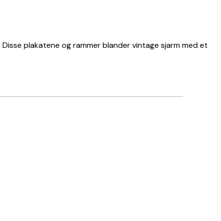
. Disse plakatene og rammer blander vintage sjarm med et
Verifisert kjøper
Perfekte pla
22 apr
Nora T