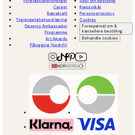
Foretaksopplysninger
Spor din bestilling
Career
Kjøpsvilkår
Bærekraft
Personvernpolicy
Tilgjengelighetserklæring
Cookies
Desenio Ambassador
Forespørsel om å
kansellere bestilling
Programme
Behandle cookies
Art Awards
Pålogging (bedrift)
NOR
NORSK