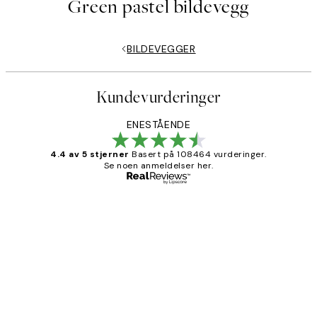
Green pastel bildevegg
BILDEVEGGER
Kundevurderinger
ENESTÅENDE
4.4 av 5 stjerner
Basert på 108464 vurderinger.
Se noen anmeldelser her.
Verifisert kjøper
Kundevurderinger
Litt lang leveringstid, men alt fungerte
perfekt og produktene er så verdt det!
27 apr
Berit H