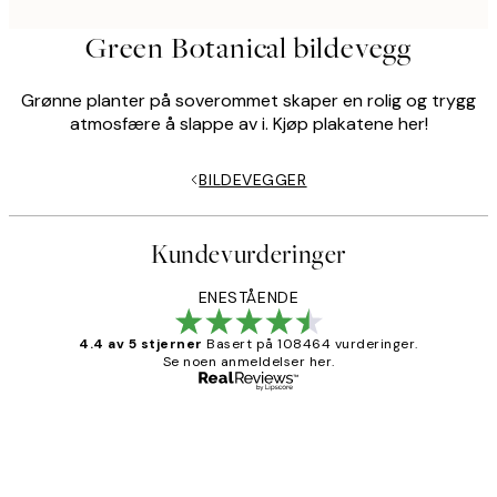
Green Botanical bildevegg
Grønne planter på soverommet skaper en rolig og trygg
atmosfære å slappe av i. Kjøp plakatene her!
BILDEVEGGER
Kundevurderinger
ENESTÅENDE
4.4 av 5 stjerner
Basert på 108464 vurderinger.
Se noen anmeldelser her.
Verifisert kjøper
Kundevurderinger
Litt lang leveringstid, men alt fungerte