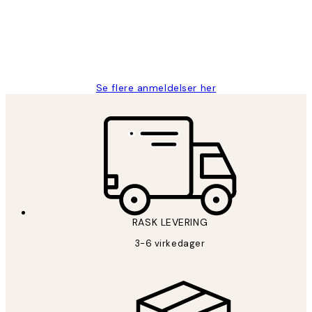
perfekt og produktene er så verdt det!
27 apr
Berit H
Se flere anmeldelser her
RASK LEVERING
3-6 virkedager