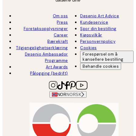
dataene dine
Om oss
Desenio Art Advice
Press
Kundeservice
Foretaksopplysninger
Spor din bestilling
Career
Kjøpsvilkår
Bærekraft
Personvernpolicy
Tilgjengelighetserklæring
Cookies
Desenio Ambassador
Forespørsel om å
kansellere bestilling
Programme
Behandle cookies
Art Awards
Pålogging (bedrift)
NOR
NORSK