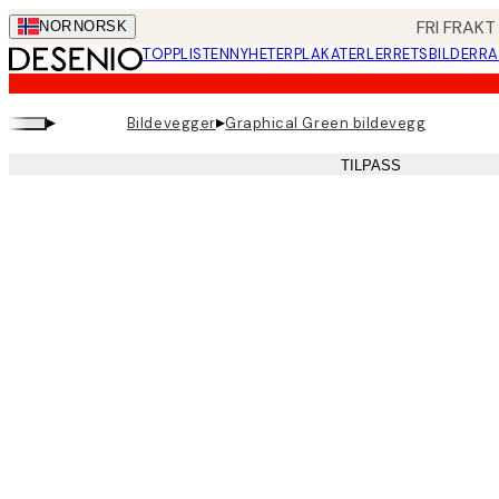
Skip
FRI FRAKT
NOR
NORSK
to
TOPPLISTEN
NYHETER
PLAKATER
LERRETSBILDER
RA
main
content.
▸
▸
Bildevegger
Graphical Green bildevegg
TILPASS