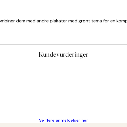
Kombiner dem med andre plakater med grønt tema for en komple
Kundevurderinger
stid, men alt fungerte perfekt og produktene er så verdt det!
Se flere anmeldelser her