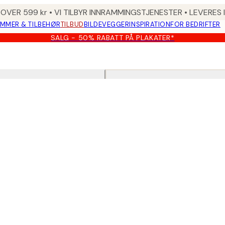
 OVER 599 kr • VI TILBYR INNRAMMINGSTJENESTER • LEVERES
MMER & TILBEHØR
TILBUD
BILDEVEGGER
INSPIRATION
FOR BEDRIFTER
SALG - 50% RABATT PÅ PLAKATER*