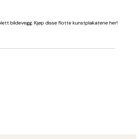
tt bildevegg. Kjøp disse flotte kunstplakatene her!
Verifisert kjøper
Perfekte pla
22 apr
Nora T