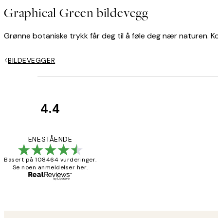
Graphical Green bildevegg
Grønne botaniske trykk får deg til å føle deg nær naturen. 
BILDEVEGGER
4.4
Kundevurderinger
Litt lang levering
ENESTÅENDE
Basert på 108464 vurderinger.
Se noen anmeldelser her.
27 apr
Berit H