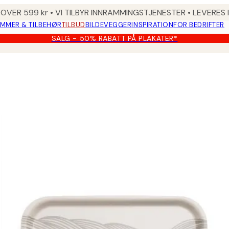
 OVER 599 kr • VI TILBYR INNRAMMINGSTJENESTER • LEVERES
MMER & TILBEHØR
TILBUD
BILDEVEGGER
INSPIRATION
FOR BEDRIFTER
SALG - 50% RABATT PÅ PLAKATER*