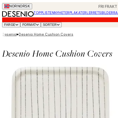
Skip
FRI FRAKT
NOR
NORSK
to
TOPPLISTEN
NYHETER
PLAKATER
LERRETSBILDER
RA
main
content.
FARGE
FORMAT
SORTER
▸
Desenio
Desenio Home Cushion Covers
Desenio Home Cushion Covers