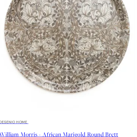
DESENIO HOME
William Morris - African Marigold Round Brett