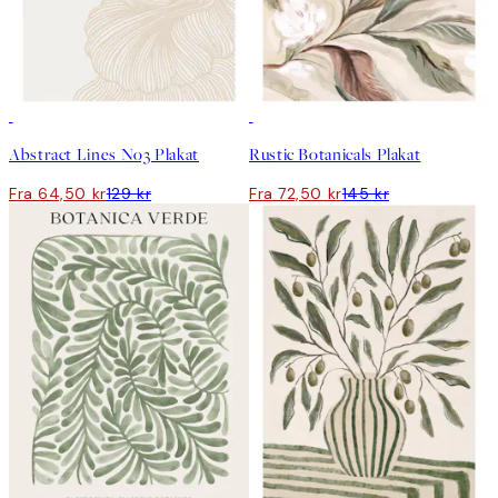
50%*
50%*
Abstract Lines No3 Plakat
Rustic Botanicals Plakat
Fra 64,50 kr
129 kr
Fra 72,50 kr
145 kr