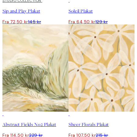
50%*
STUDIO COLLECTION
50%*
Sip and Play Plakat
Soleil Plakat
Fra 72,50 kr
145 kr
Fra 64,50 kr
129 kr
50%*
50%*
Abstract Fields No2 Plakat
Sheer Florals Plakat
Fra 114,50 kr
229 kr
Fra 107,50 kr
215 kr