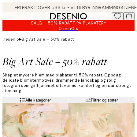
Skip
to
main
SALG - 50% RABATT PÅ PLAKATER*
content.
0 min
0 s
Gyldig
til
▸
Desenio
Big Art Sale – 50% rabatt
og
med:
2026-
Big Art Sale – 50% rabatt
08-
09
Skap et mykere hjem med plakater til 50% rabatt. Oppdag
delikate blomstermotiver, drømmende landskap og rolig
fotografi som gir hjemmet ditt varme, komfort og en uanstrengt
stemning.
Alle kategorier
Filtrer og sorter