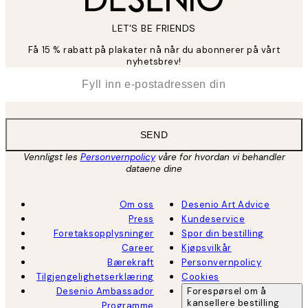
LET’S BE FRIENDS
Få 15 % rabatt på plakater nå når du abonnerer på vårt
nyhetsbrev!
*
E-post
SEND
Vennligst les
Personvernpolicy
våre for hvordan vi behandler
dataene dine
Om oss
Desenio Art Advice
Press
Kundeservice
Foretaksopplysninger
Spor din bestilling
Career
Kjøpsvilkår
Bærekraft
Personvernpolicy
Tilgjengelighetserklæring
Cookies
Desenio Ambassador
Forespørsel om å
kansellere bestilling
Programme