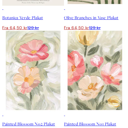
50%*
50%*
Botanica Verde Plakat
Olive Branches in Vase Plakat
Fra 64,50 kr
129 kr
Fra 64,50 kr
129 kr
50%*
50%*
Painted Blossom No2 Plakat
Painted Blossom No1 Plakat