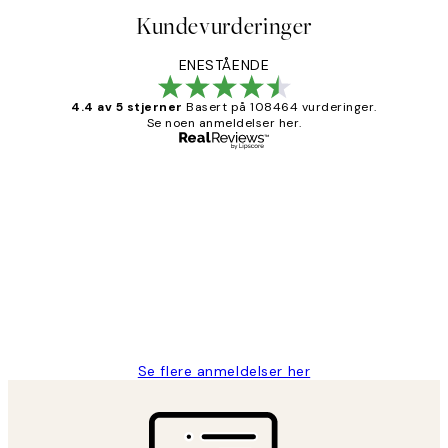
Kundevurderinger
ENESTÅENDE
4.4 av 5 stjerner
Basert på 108464 vurderinger.
Se noen anmeldelser her.
Verifisert kjøper
Kundevurderinger
Litt lang leveringstid, men alt fungerte
perfekt og produktene er så verdt det!
27 apr
Berit H
Se flere anmeldelser her