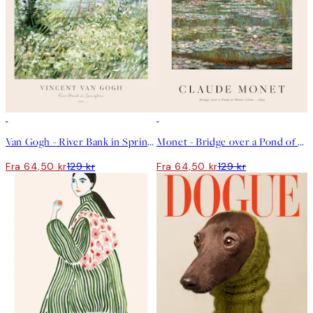
50%*
50%*
Van Gogh - River Bank in Springtime Plakat
Monet - Bridge over a Pond of Water Lilies Plakat
Fra 64,50 kr
129 kr
Fra 64,50 kr
129 kr