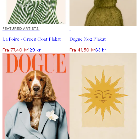
40%*
FEATURED ARTISTS
50%*
La Poire - Green Coat Plakat
Dogue No2 Plakat
Fra 77,40 kr
129 kr
Fra 41,50 kr
83 kr