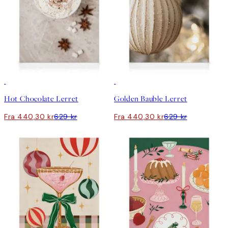
30%*
30%*
Hot Chocolate Lerret
Golden Bauble Lerret
Fra 440,30 kr
629 kr
Fra 440,30 kr
629 kr