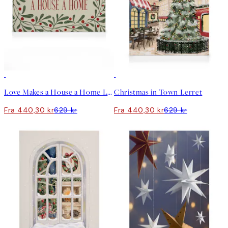
30%*
30%*
Love Makes a House a Home Lerret
Christmas in Town Lerret
Fra 440,30 kr
629 kr
Fra 440,30 kr
629 kr