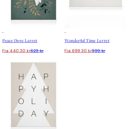
30%*
30%*
Peace Dove Lerret
Wonderful Time Lerret
Fra 440,30 kr
629 kr
Fra 699,30 kr
999 kr