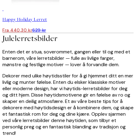
30%*
Happy Holiday Lerret
Fra 440,30 kr
629 kr
Julelerretsbilder
Enten det er stua, soverommet, gangen eller til og med et
barnerom, våre lerretsbilder — fulle av livlige farger,
mønstre og festlige motiver — lover å forvandle dem.
Dekorer med ulike høytidsstiler for å gi hjemmet ditt en mer
livlig og munter følelse. Enten du elsker klassiske motiver
eller moderne design, har vi høytids-lerretsbilder for deg
og ditt hjem. Disse høytidsmotivene gir en følelse av ro og
skaper en deilig atmosfære. Et av våre beste tips for å
dekorere med høytidsdesign er å kombinere dem, og skape
et fantastisk rom for deg og dine kjære. Opplev sjarmen
ved våre lerretsbilder denne høytiden, som tilbyr et
personlig preg og en fantastisk blanding av tradisjon og
trend!