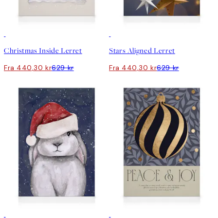
30%*
30%*
Christmas Inside Lerret
Stars Aligned Lerret
Fra 440,30 kr
629 kr
Fra 440,30 kr
629 kr
30%*
30%*