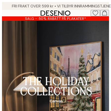
Skip
to
main
SALG - 50% RABATT PÅ PLAKATER*
content.