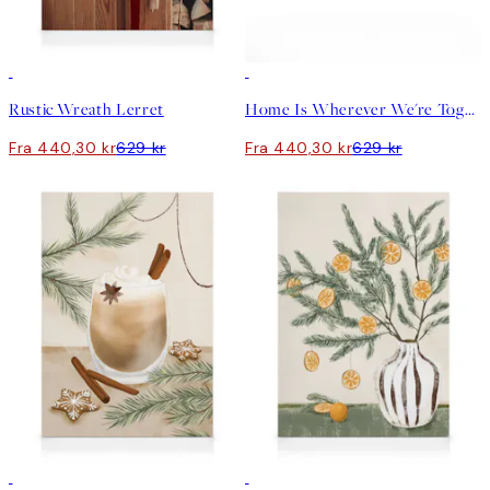
30%*
30%*
Rustic Wreath Lerret
Home Is Wherever We're Together Lerret
Fra 440,30 kr
629 kr
Fra 440,30 kr
629 kr
30%*
30%*