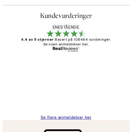
Kundevurderinger
ENESTÅENDE
4.4 av 5 stjerner
Basert på 108464 vurderinger.
Se noen anmeldelser her.
Verifisert kjøper
Kundevurderinger
Litt lang leveringstid, men alt fungerte
perfekt og produktene er så verdt det!
27 apr
Berit H
Se flere anmeldelser her