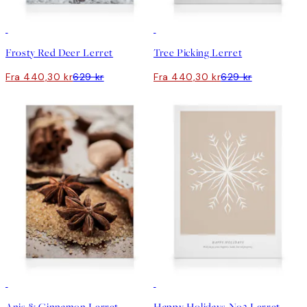
30%*
30%*
Frosty Red Deer Lerret
Tree Picking Lerret
Fra 440,30 kr
629 kr
Fra 440,30 kr
629 kr
30%*
30%*