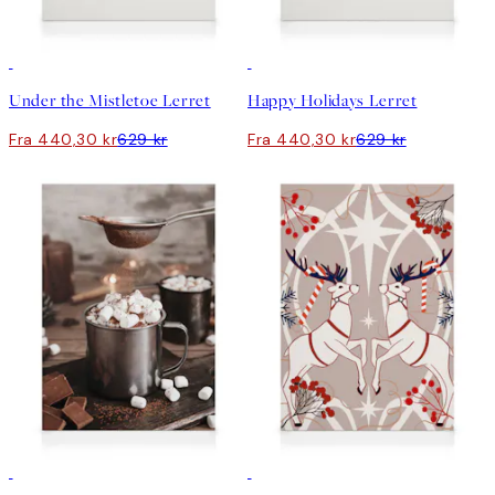
30%*
30%*
Under the Mistletoe Lerret
Happy Holidays Lerret
Fra 440,30 kr
629 kr
Fra 440,30 kr
629 kr
30%*
30%*