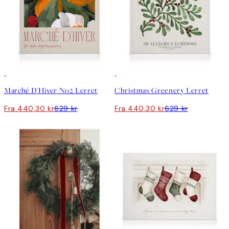
30%*
30%*
Marché D'Hiver No2 Lerret
Christmas Greenery Lerret
Fra 440,30 kr
629 kr
Fra 440,30 kr
629 kr