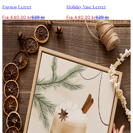
Eggnog Lerret
Holiday Vase Lerret
Fra 440,30 kr
629 kr
Fra 440,30 kr
629 kr