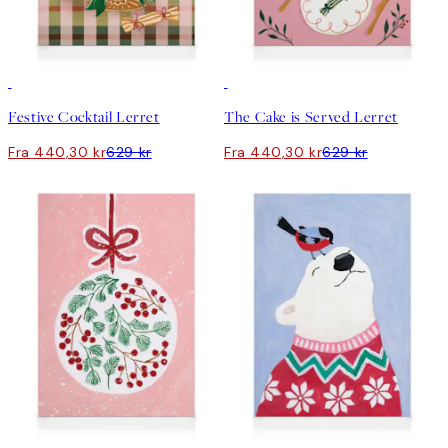
30%*
30%*
Festive Cocktail Lerret
The Cake is Served Lerret
Fra 440,30 kr
629 kr
Fra 440,30 kr
629 kr