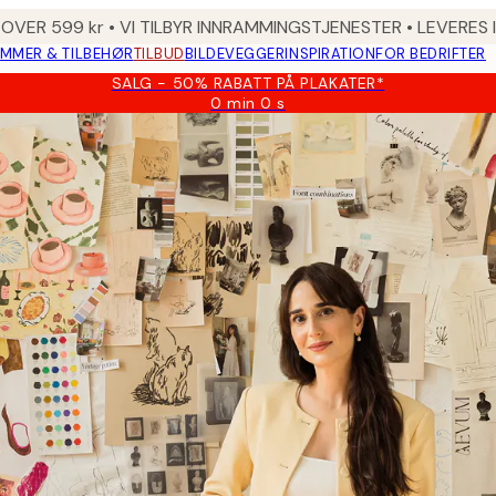
 OVER 599 kr • VI TILBYR INNRAMMINGSTJENESTER • LEVERES
MMER & TILBEHØR
TILBUD
BILDEVEGGER
INSPIRATION
FOR BEDRIFTER
SALG - 50% RABATT PÅ PLAKATER*
0 min
0 s
Gyldig
til
og
med:
2026-
08-
09