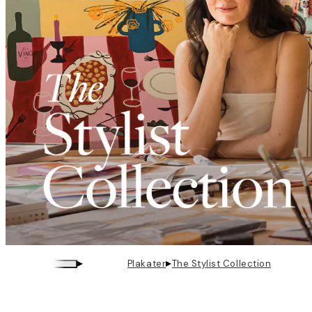
▸
▸
Plakater
The Stylist Collection