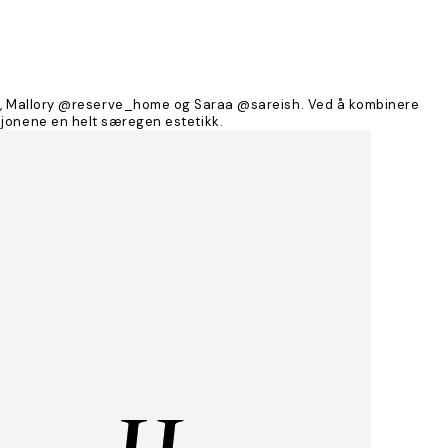
ano, Mallory @reserve_home og Saraa @sareish. Ved å kombinere
ksjonene en helt særegen estetikk.