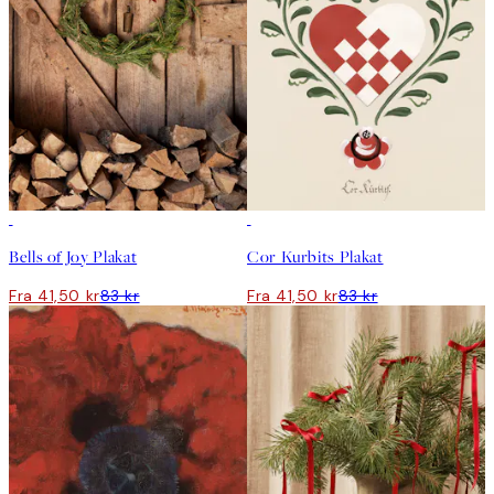
50%*
50%*
Bells of Joy Plakat
Cor Kurbits Plakat
Fra 41,50 kr
83 kr
Fra 41,50 kr
83 kr