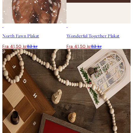
50%*
50%*
North Fawn Plakat
Wonderful Together Plakat
Fra 41,50 kr
83 kr
Fra 41,50 kr
83 kr