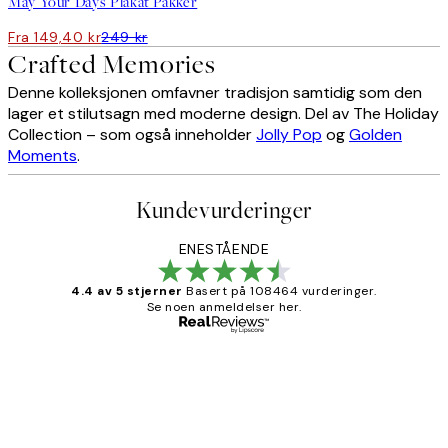
May Your Days Plakat Pakker
Fra 149,40 kr
249 kr
Crafted Memories
Denne kolleksjonen omfavner tradisjon samtidig som den
lager et stilutsagn med moderne design. Del av The Holiday
Collection – som også inneholder
Jolly Pop
og
Golden
Moments
.
Kundevurderinger
ENESTÅENDE
4.4 av 5 stjerner
Basert på 108464 vurderinger.
Se noen anmeldelser her.
Verifisert kjøper
Kundevurderinger
Litt lang leveringstid, men alt fungerte
perfekt og produktene er så verdt det!