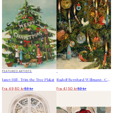
40%*
FEATURED ARTISTS
50%*
Janet Hill - Trim the Tree Plakat
Rudolf Bernhard Willmann - Christmas Tree Plakat
Fra 49,80 kr
83 kr
Fra 41,50 kr
83 kr