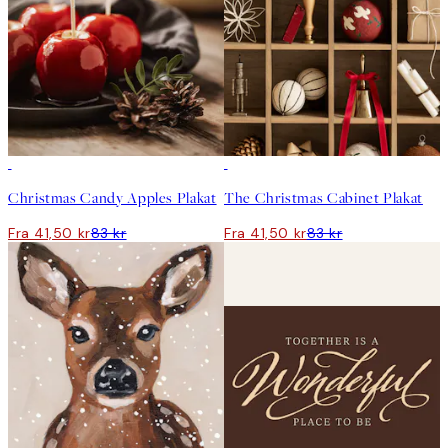
50%*
50%*
Christmas Candy Apples Plakat
The Christmas Cabinet Plakat
Fra 41,50 kr
83 kr
Fra 41,50 kr
83 kr