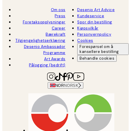
Om oss
Desenio Art Advice
Press
Kundeservice
Foretaksopplysninger
Spor din bestilling
Career
Kjøpsvilkår
Bærekraft
Personvernpolicy
Tilgjengelighetserklæring
Cookies
Desenio Ambassador
Forespørsel om å
kansellere bestilling
Programme
Behandle cookies
Art Awards
Pålogging (bedrift)
NOR
NORSK