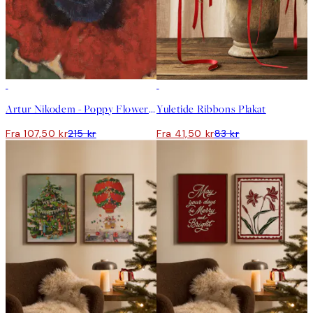
50%*
50%*
Artur Nikodem - Poppy Flower Plakat
Yuletide Ribbons Plakat
Fra 107,50 kr
215 kr
Fra 41,50 kr
83 kr