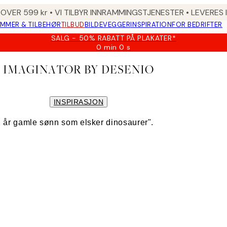
 OVER 599 kr • VI TILBYR INNRAMMINGSTJENESTER • LEVERES
MMER & TILBEHØR
TILBUD
BILDEVEGGER
INSPIRATION
FOR BEDRIFTER
SALG - 50% RABATT PÅ PLAKATER*
0 min
0 s
Gyldig
til
IMAGINATOR BY DESENIO
og
med:
2026-
08-
INSPIRASJON
09