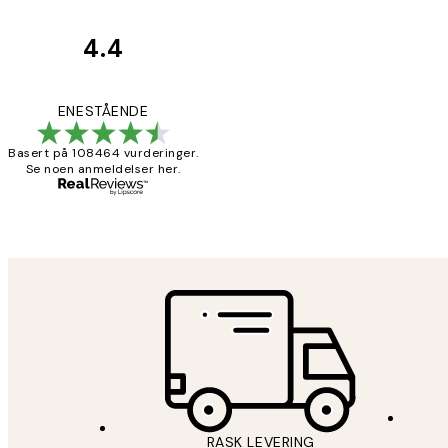
4.4
Kundevurderinger
Litt lang levering
ENESTÅENDE
Basert på 108464 vurderinger.
Se noen anmeldelser her.
27 apr
Berit H
RASK LEVERING