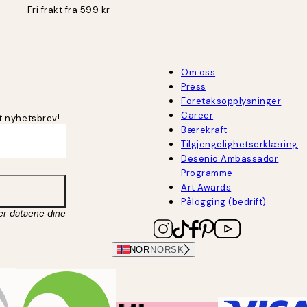
Fri frakt fra 599 kr
Om oss
Press
Foretaksopplysninger
Career
t nyhetsbrev!
Bærekraft
Tilgjengelighetserklæring
Desenio Ambassador
Programme
Art Awards
Pålogging (bedrift)
er dataene dine
NOR
NORSK