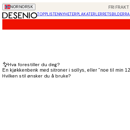
Skip
FRI FRAKT
NOR
NORSK
to
TOPPLISTEN
NYHETER
PLAKATER
LERRETSBILDER
RA
main
content.
Hva forestiller du deg?
Hvilken stil ønsker du å bruke?