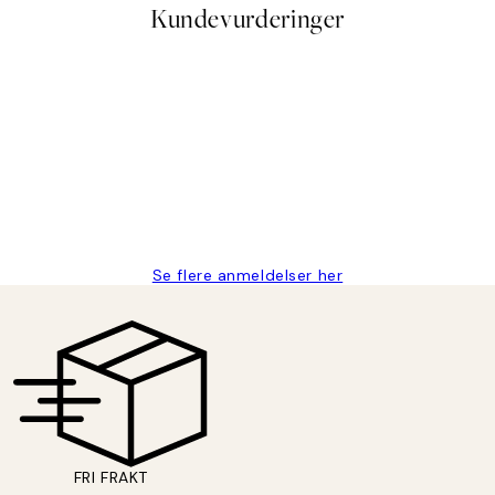
Kundevurderinger
stid, men alt fungerte perfekt og produktene er så verdt det!
Se flere anmeldelser her
FRI FRAKT