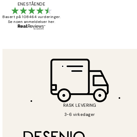
Litt lang levering
ENESTÅENDE
Basert på 108464 vurderinger.
Se noen anmeldelser her.
27 apr
Berit H
RASK LEVERING
3-6 virkedager