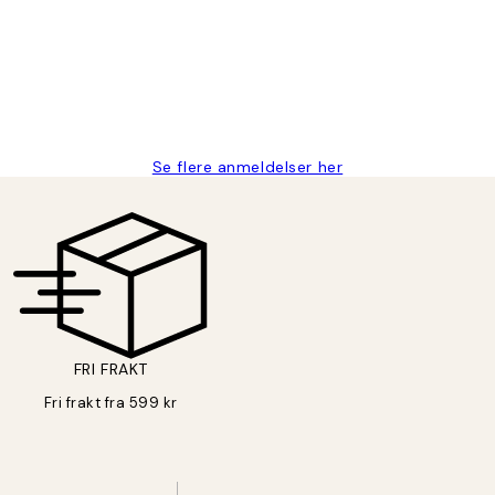
stid, men alt fungerte perfekt og produktene er så verdt det!
Se flere anmeldelser her
FRI FRAKT
Fri frakt fra 599 kr