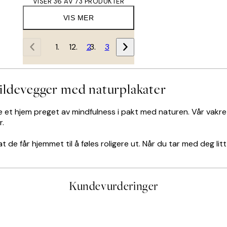
VISER 36 AV 73 PRODUKTER
VIS MER
1
2
3
ildevegger med naturplakater
pe et hjem preget av mindfulness i pakt med naturen. Vår vakr
r.
de får hjemmet til å føles roligere ut. Når du tar med deg litt 
Kundevurderinger