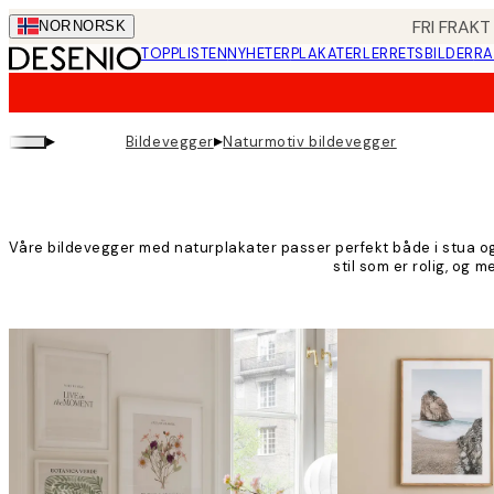
Skip
FRI FRAKT
NOR
NORSK
to
TOPPLISTEN
NYHETER
PLAKATER
LERRETSBILDER
RA
main
content.
▸
▸
Bildevegger
Naturmotiv bildevegger
Våre bildevegger med naturplakater passer perfekt både i stua og 
stil som er rolig, og 