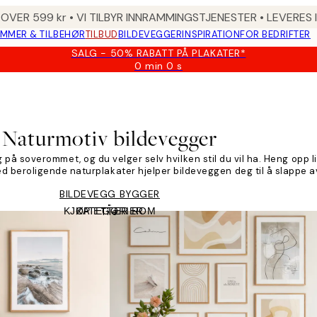
 OVER 599 kr • VI TILBYR INNRAMMINGSTJENESTER • LEVERES
MMER & TILBEHØR
TILBUD
BILDEVEGGER
INSPIRATION
FOR BEDRIFTER
SALG - 50% RABATT PÅ PLAKATER*
0 min
0 s
Gyldig
til
og
med:
2026-
Naturmotiv bildevegger
08-
09
på soverommet, og du velger selv hvilken stil du vil ha. Heng opp l
med beroligende naturplakater hjelper bildeveggen deg til å slappe a
BILDEVEGG BYGGER
KJØP ETTER ROM
KATEGORIER
Tile