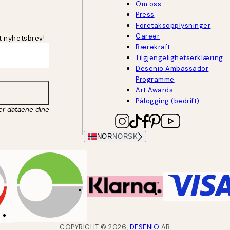
Om oss
Press
Foretaksopplysninger
Career
t nyhetsbrev!
Bærekraft
Tilgjengelighetserklæring
Desenio Ambassador
Programme
Art Awards
Pålogging (bedrift)
er dataene dine
NOR
NORSK
COPYRIGHT ©
2026
,
DESENIO
AB