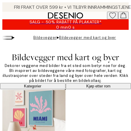
Skip
to
main
SALG - 50% RABATT PÅ PLAKATER*
content.
0 min
0 s
Gyldig
til
▸
▸
Bildevegger
Bildevegger med kart og byer
og
med:
2026-
Bildevegger med kart og byer
08-
09
Dekorer veggene med bilder fra et sted som betyr noe for deg.
Bli inspirert av bildeveggene våre med fotografier, kart og
illustrasjoner over steder fra land og byer over hele verden. Klikk
på bildet for å bestille en bildekollasj.
Kategorier
Kjøp etter rom