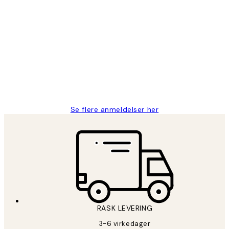
Verifisert kjøper
Kundevurderinger
Litt lang leveringstid, men alt fungerte
perfekt og produktene er så verdt det!
27 apr
Berit H
Se flere anmeldelser her
RASK LEVERING
3-6 virkedager