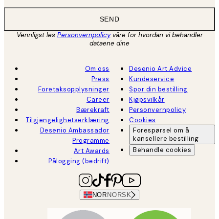
SEND
Vennligst les
Personvernpolicy
våre for hvordan vi behandler
dataene dine
Om oss
Desenio Art Advice
Press
Kundeservice
Foretaksopplysninger
Spor din bestilling
Career
Kjøpsvilkår
Bærekraft
Personvernpolicy
Tilgjengelighetserklæring
Cookies
Desenio Ambassador
Forespørsel om å
kansellere bestilling
Programme
Behandle cookies
Art Awards
Pålogging (bedrift)
NOR
NORSK