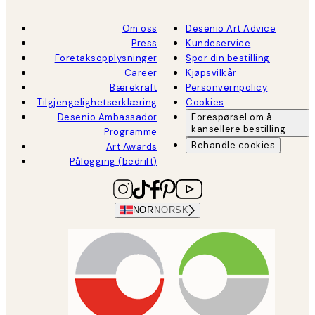
Om oss
Desenio Art Advice
Press
Kundeservice
Foretaksopplysninger
Spor din bestilling
Career
Kjøpsvilkår
Bærekraft
Personvernpolicy
Tilgjengelighetserklæring
Cookies
Desenio Ambassador
Forespørsel om å
kansellere bestilling
Programme
Behandle cookies
Art Awards
Pålogging (bedrift)
NOR
NORSK