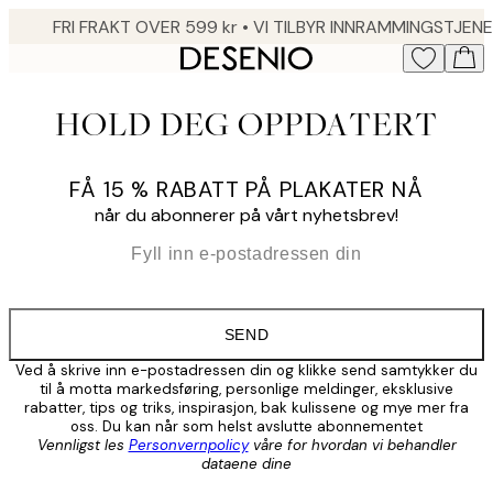
Skip
to
main
content.
HOLD DEG OPPDATERT
FÅ 15 % RABATT PÅ PLAKATER NÅ
når du abonnerer på vårt nyhetsbrev!
*
E-post
SEND
Ved å skrive inn e-postadressen din og klikke send samtykker du
til å motta markedsføring, personlige meldinger, eksklusive
rabatter, tips og triks, inspirasjon, bak kulissene og mye mer fra
oss. Du kan når som helst avslutte abonnementet
Vennligst les
Personvernpolicy
våre for hvordan vi behandler
dataene dine