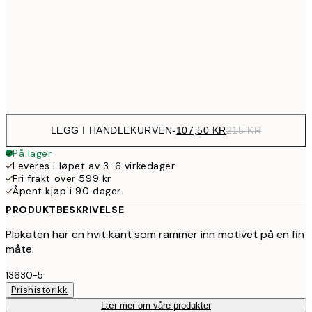
179,5
50x70 cm
35
Frame
options
LEGG I HANDLEKURVEN
-
107,50 KR
215 KR
På lager
Leveres i løpet av 3-6 virkedager
Fri frakt over 599 kr
Åpent kjøp i 90 dager
PRODUKTBESKRIVELSE
Plakaten har en hvit kant som rammer inn motivet på en fin
måte.
13630-5
Prishistorikk
Lær mer om våre produkter