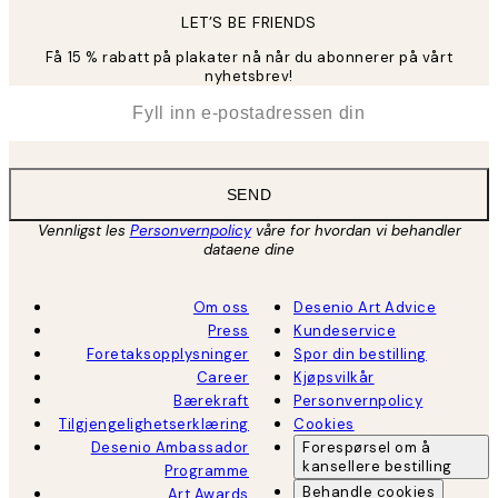
LET’S BE FRIENDS
Få 15 % rabatt på plakater nå når du abonnerer på vårt
nyhetsbrev!
*
E-post
SEND
Vennligst les
Personvernpolicy
våre for hvordan vi behandler
dataene dine
Om oss
Desenio Art Advice
Press
Kundeservice
Foretaksopplysninger
Spor din bestilling
Career
Kjøpsvilkår
Bærekraft
Personvernpolicy
Tilgjengelighetserklæring
Cookies
Desenio Ambassador
Forespørsel om å
kansellere bestilling
Programme
Behandle cookies
Art Awards