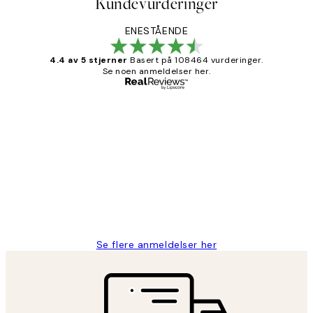
Kundevurderinger
ENESTÅENDE
4.4 av 5 stjerner
Basert på 108464 vurderinger.
Se noen anmeldelser her.
Verifisert kjøper
Kundevurderinger
Litt lang leveringstid, men alt fungerte
perfekt og produktene er så verdt det!
27 apr
Berit H
Se flere anmeldelser her