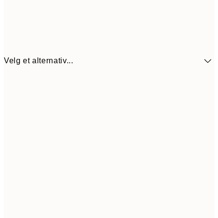
Velg et alternativ...
107,5
30x40 cm
21