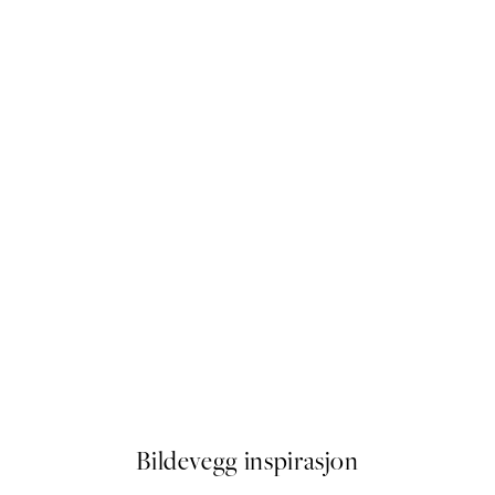
50%*
Wild Cacti Plakat
Fra 72,50 kr
145 kr
Bildevegg inspirasjon