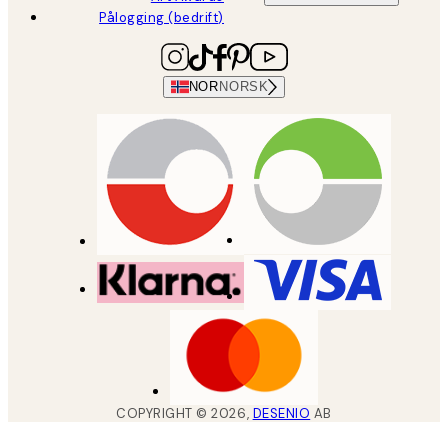
Pålogging (bedrift)
NOR
NORSK
COPYRIGHT ©
2026
,
DESENIO
AB