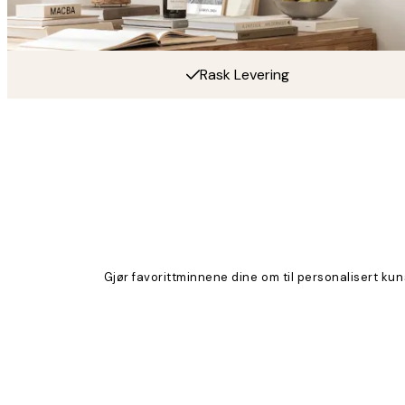
Rask Levering
Gjør favorittminnene dine om til personalisert kuns
Product
Slider