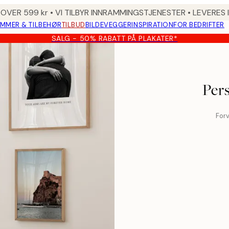
 OVER 599 kr • VI TILBYR INNRAMMINGSTJENESTER • LEVERES
MMER & TILBEHØR
TILBUD
BILDEVEGGER
INSPIRATION
FOR BEDRIFTER
SALG - 50% RABATT PÅ PLAKATER*
Pers
Forv