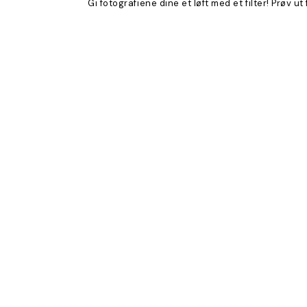
Gi fotografiene dine et løft med et filter! Prøv u
Product
Slider