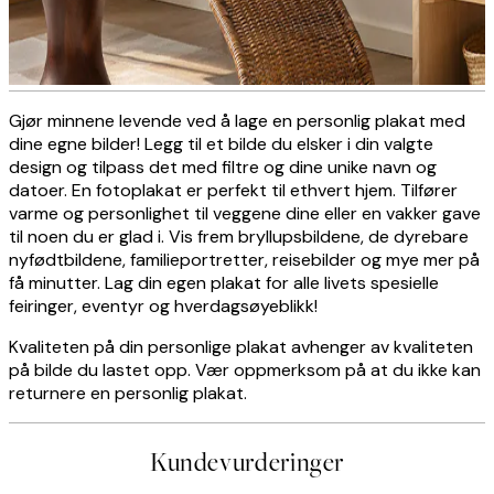
Gjør minnene levende ved å lage en personlig plakat med
Personalised photo canvas
dine egne bilder! Legg til et bilde du elsker i din valgte
design og tilpass det med filtre og dine unike navn og
datoer. En fotoplakat er perfekt til ethvert hjem. Tilfører
varme og personlighet til veggene dine eller en vakker gave
OPPRETT NÅ
til noen du er glad i. Vis frem bryllupsbildene, de dyrebare
nyfødtbildene, familieportretter, reisebilder og mye mer på
få minutter. Lag din egen plakat for alle livets spesielle
feiringer, eventyr og hverdagsøyeblikk!
Kvaliteten på din personlige plakat avhenger av kvaliteten
på bilde du lastet opp. Vær oppmerksom på at du ikke kan
returnere en personlig plakat.
Kundevurderinger