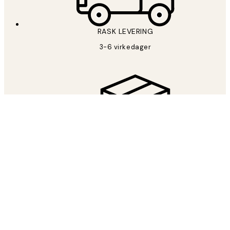
RASK LEVERING
3-6 virkedager
FRI FRAKT
Fri frakt fra 599 kr
LET’S BE FRIENDS