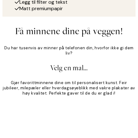
Legg til filter og tekst
Matt premiumpapir
Få minnene dine på veggen!
Du har tusenvis av minner på telefonen din, hvorfor ikke gi dem
liv?
Velg en mal…
Gjør favorittminnene dine om til personalisert kunst. Feir
jubileer, milepæler eller hverdagsøyeblikk med vakre plakater av
høy kvalitet. Perfekte gaver til de du er glad i!
Product
Slider