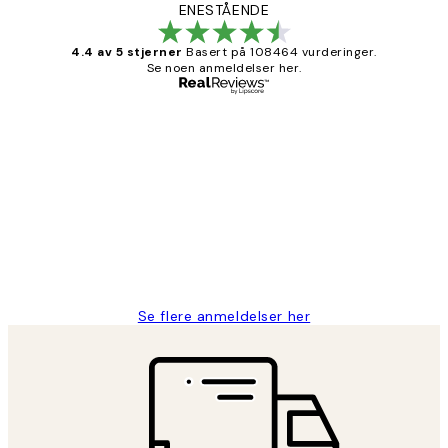
ENESTÅENDE
4.4 av 5 stjerner
Basert på 108464 vurderinger.
Se noen anmeldelser her.
Verifisert kjøper
Kundevurderinger
Litt lang leveringstid, men alt fungerte
perfekt og produktene er så verdt det!
27 apr
Berit H
Se flere anmeldelser her