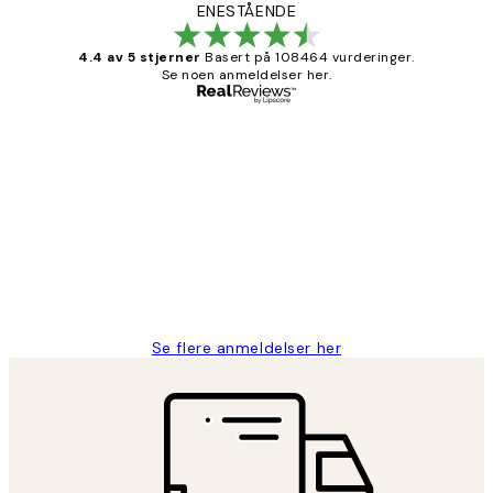
ENESTÅENDE
4.4 av 5 stjerner
Basert på 108464 vurderinger.
Se noen anmeldelser her.
Verifisert kjøper
Kundevurderinger
Litt lang leveringstid, men alt fungerte
perfekt og produktene er så verdt det!
27 apr
Berit H
Se flere anmeldelser her