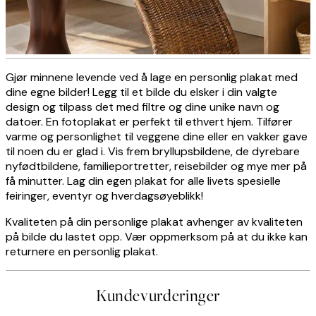
Gjør minnene levende ved å lage en personlig plakat med
Personalised photo canvas
dine egne bilder! Legg til et bilde du elsker i din valgte
design og tilpass det med filtre og dine unike navn og
datoer. En fotoplakat er perfekt til ethvert hjem. Tilfører
varme og personlighet til veggene dine eller en vakker gave
OPPRETT NÅ
til noen du er glad i. Vis frem bryllupsbildene, de dyrebare
nyfødtbildene, familieportretter, reisebilder og mye mer på
få minutter. Lag din egen plakat for alle livets spesielle
feiringer, eventyr og hverdagsøyeblikk!
Kvaliteten på din personlige plakat avhenger av kvaliteten
på bilde du lastet opp. Vær oppmerksom på at du ikke kan
returnere en personlig plakat.
Kundevurderinger