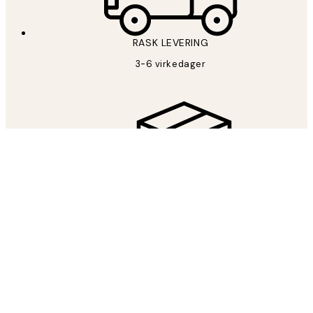
RASK LEVERING
3-6 virkedager
FRI FRAKT
Fri frakt fra 599 kr
LET’S BE FRIENDS