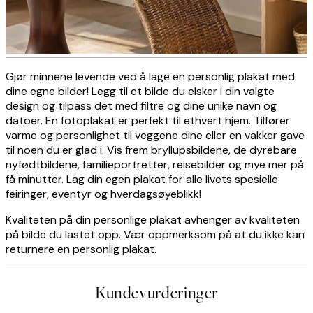
Gjør minnene levende ved å lage en personlig plakat med
Personalised photo canvas
dine egne bilder! Legg til et bilde du elsker i din valgte
design og tilpass det med filtre og dine unike navn og
datoer. En fotoplakat er perfekt til ethvert hjem. Tilfører
varme og personlighet til veggene dine eller en vakker gave
OPPRETT NÅ
til noen du er glad i. Vis frem bryllupsbildene, de dyrebare
nyfødtbildene, familieportretter, reisebilder og mye mer på
få minutter. Lag din egen plakat for alle livets spesielle
feiringer, eventyr og hverdagsøyeblikk!
Kvaliteten på din personlige plakat avhenger av kvaliteten
på bilde du lastet opp. Vær oppmerksom på at du ikke kan
returnere en personlig plakat.
Kundevurderinger