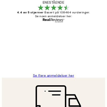
ENESTÅENDE
4.4 av 5 stjerner
Basert på 108464 vurderinger.
Se noen anmeldelser her.
Verifisert kjøper
Kundevurderinger
Litt lang leveringstid, men alt fungerte
perfekt og produktene er så verdt det!
27 apr
Berit H
Se flere anmeldelser her