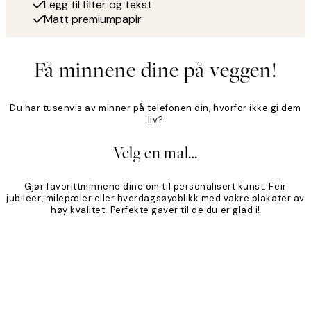
Legg til filter og tekst
Matt premiumpapir
Få minnene dine på veggen!
Du har tusenvis av minner på telefonen din, hvorfor ikke gi dem
liv?
Velg en mal…
Gjør favorittminnene dine om til personalisert kunst. Feir
jubileer, milepæler eller hverdagsøyeblikk med vakre plakater av
høy kvalitet. Perfekte gaver til de du er glad i!
Product
Slider