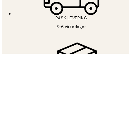
RASK LEVERING
3-6 virkedager
FRI FRAKT
Fri frakt fra 599 kr
LET’S BE FRIENDS