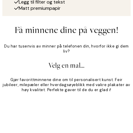
Legg til filter og tekst
Matt premiumpapir
Få minnene dine på veggen!
Du har tusenvis av minner på telefonen din, hvorfor ikke gi dem
liv?
Velg en mal…
Gjør favorittminnene dine om til personalisert kunst. Feir
jubileer, milepæler eller hverdagsøyeblikk med vakre plakater av
høy kvalitet. Perfekte gaver til de du er glad i!
Product
Slider